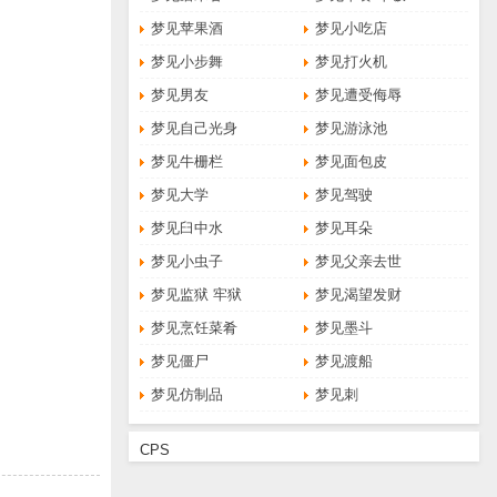
梦见苹果酒
梦见小吃店
梦见小步舞
梦见打火机
梦见男友
梦见遭受侮辱
梦见自己光身
梦见游泳池
梦见牛栅栏
梦见面包皮
梦见大学
梦见驾驶
梦见臼中水
梦见耳朵
梦见小虫子
梦见父亲去世
梦见监狱 牢狱
梦见渴望发财
梦见烹饪菜肴
梦见墨斗
梦见僵尸
梦见渡船
梦见仿制品
梦见刺
CPS