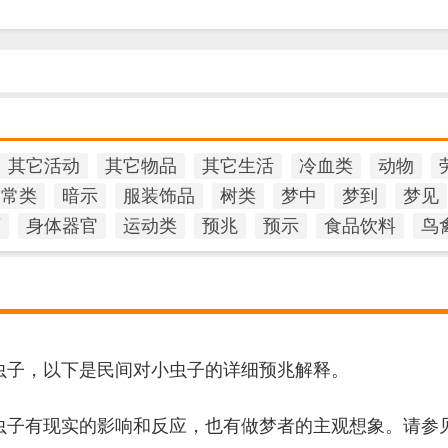
其它活动
其它物品
其它生活
冷血类
动物
日常类
暗示
服装饰品
树类
梦中
梦到
梦见
石
身体器官
运动类
预兆
预示
食品饮料
鸟
虫子，以下是民间对小虫子的详细预兆解释。
虫子有现实的影响和反应，也有做梦者的主观想象。请参