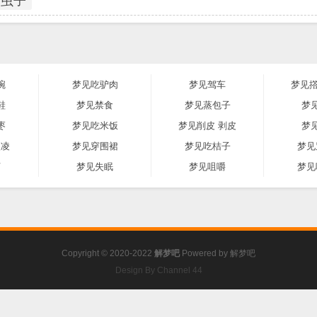
虫子
碗
梦见吃驴肉
梦见驾车
梦见撘
鞋
梦见禁食
梦见蒸包子
梦
枣
梦见吃米饭
梦见削皮 剥皮
梦
激凌
梦见穿围裙
梦见吃桔子
梦见
河
梦见失眠
梦见咀嚼
梦见
Copyright © 2020-2022
解梦吧
Powered by
解梦吧
Design By Channel 44