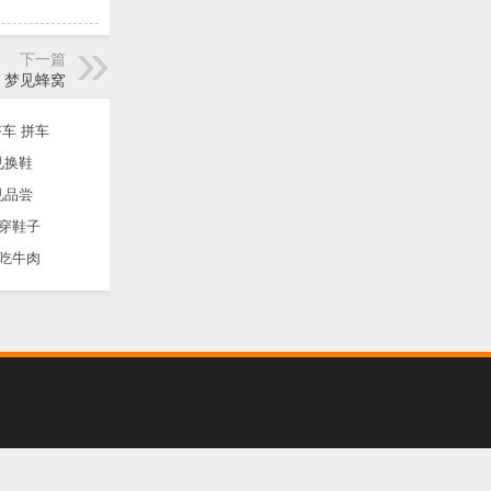
下一篇
梦见蜂窝
车 拼车
见换鞋
见品尝
穿鞋子
吃牛肉