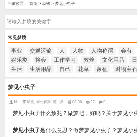
当前位置：
首页
>
动物
>
梦见小虫子
请输入梦境的关键字
常见梦境
事业
交通运输
人
人物
人物称谓
会有
娱乐类
将会
工作学习
敦煌
文化用品
生活
生活用品
自己
花草
象征
财物宝
梦见小虫子
hh
动物
,
周公解梦
,
昆虫类
08-08
97
0
梦见小虫子什么预兆？做梦吧，好吗？关于梦见小
梦见小虫子
是什么意思？做梦梦见小虫子？梦见小