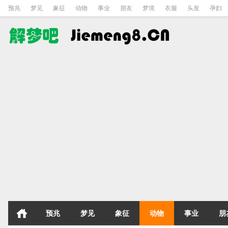
预兆
梦见
象征
动物
事业
朋友
梦境
衣服
头发
孕妇
预兆
梦见
象征
动物
事业
朋