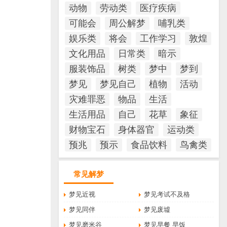
动物
劳动类
医疗疾病
可能会
周公解梦
哺乳类
娱乐类
将会
工作学习
敦煌
文化用品
日常类
暗示
服装饰品
树类
梦中
梦到
梦见
梦见自己
植物
活动
灾难罪恶
物品
生活
生活用品
自己
花草
象征
财物宝石
身体器官
运动类
预兆
预示
食品饮料
鸟禽类
常见解梦
梦见近视
梦见考试不及格
梦见同伴
梦见废墟
梦见磨米谷
梦见早餐 早饭