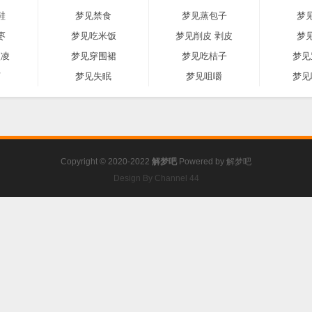
鞋
梦见禁食
梦见蒸包子
梦
枣
梦见吃米饭
梦见削皮 剥皮
梦
激凌
梦见穿围裙
梦见吃桔子
梦见
河
梦见失眠
梦见咀嚼
梦见
Copyright © 2020-2022
解梦吧
Powered by
解梦吧
Design By Channel 44