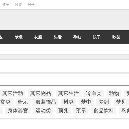
孩子
吵架
房子
友
梦境
衣服
头发
孕妇
孩子
吵架
其它活动
其它物品
其它生活
冷血类
动物
日常类
暗示
服装饰品
树类
梦中
梦到
梦见
石
身体器官
运动类
预兆
预示
食品饮料
鸟