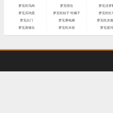
梦见吃鸟肉
梦见噎住
梦见没穿
梦见买鸡蛋
梦见吃桔子 吃橘子
梦见吃红
梦见出门
梦见乘电梯
梦见吃冰
梦见蒸馒头
梦见吃水饺
梦见渡