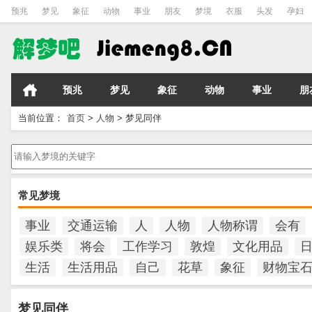
预兆
梦见
象征
动物
事业
朋友
梦境
衣服
头发
孕妇
预兆
梦见
象征
动物
事业
朋
当前位置：
首页
>
人物
>
梦见同伴
请输入梦境的关键字
常见梦境
事业
交通运输
人
人物
人物称谓
会有
娱乐类
将会
工作学习
敦煌
文化用品
生活
生活用品
自己
花草
象征
财物宝
梦见同伴