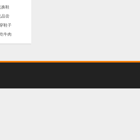
见换鞋
见品尝
穿鞋子
吃牛肉