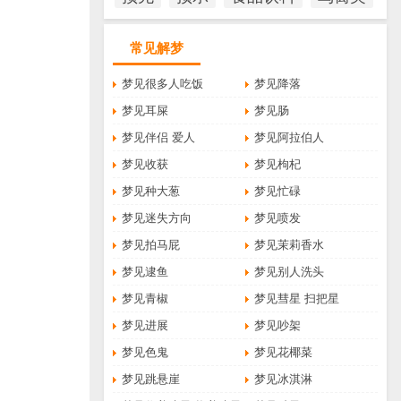
常见解梦
梦见很多人吃饭
梦见降落
梦见耳屎
梦见肠
梦见伴侣 爱人
梦见阿拉伯人
梦见收获
梦见枸杞
梦见种大葱
梦见忙碌
梦见迷失方向
梦见喷发
梦见拍马屁
梦见茉莉香水
梦见逮鱼
梦见别人洗头
梦见青椒
梦见彗星 扫把星
梦见进展
梦见吵架
梦见色鬼
梦见花椰菜
梦见跳悬崖
梦见冰淇淋