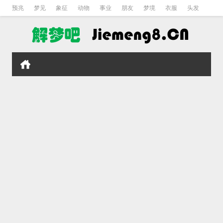
预兆
梦见
象征
动物
事业
朋友
梦境
衣服
头发
孕妇
孩子
吵架
房子