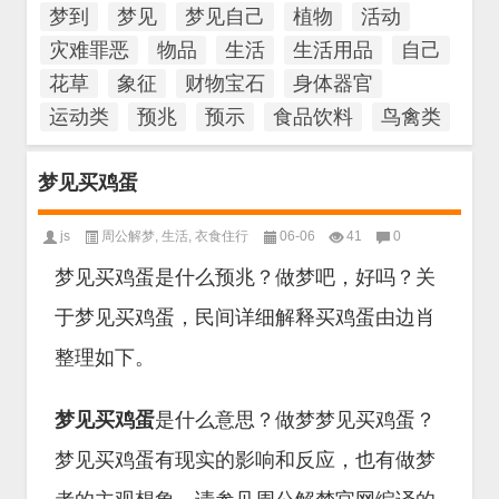
梦到
梦见
梦见自己
植物
活动
灾难罪恶
物品
生活
生活用品
自己
花草
象征
财物宝石
身体器官
运动类
预兆
预示
食品饮料
鸟禽类
梦见买鸡蛋
js
周公解梦
,
生活
,
衣食住行
06-06
41
0
梦见买鸡蛋是什么预兆？做梦吧，好吗？关
于梦见买鸡蛋，民间详细解释买鸡蛋由边肖
整理如下。
梦见买鸡蛋
是什么意思？做梦梦见买鸡蛋？
梦见买鸡蛋有现实的影响和反应，也有做梦