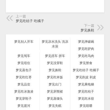
上一篇
梦见吃桔子 吃橘子
下一篇
梦见换鞋
梦见别人开车
梦见凉水洗头 洗凉
梦见摔破碗
水澡
梦见吃驴肉
梦见驾车
梦见撘车 拼车
梦见吃鸟肉
梦见噎住
梦见没穿鞋
梦见禁食
梦见蒸包子
梦见换鞋
梦见吃桔子 吃橘子
梦见吃红枣
梦见吃米饭
梦见削皮 剥皮
梦见品尝
梦见出门
梦见乘电梯
梦见吃冰激凌
梦见穿围裙
梦见吃桔子
梦见穿鞋子
梦见蒸馒头
梦见吃水饺
梦见渡河
梦见失眠
梦见咀嚼