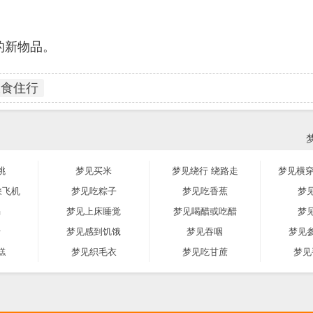
的新物品。
衣食住行
桃
梦见买米
梦见绕行 绕路走
梦见横穿
乘飞机
梦见吃粽子
梦见吃香蕉
梦
渴
梦见上床睡觉
梦见喝醋或吃醋
梦
行
梦见感到饥饿
梦见吞咽
梦见
糕
梦见织毛衣
梦见吃甘蔗
梦见