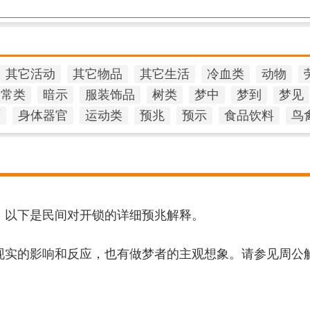
其它活动
其它物品
其它生活
冷血类
动物
日常类
暗示
服装饰品
树类
梦中
梦到
梦见
石
身体器官
运动类
预兆
预示
食品饮料
鸟
，以下是民间对开锁的详细预兆解释。
现实的影响和反应，也有做梦者的主观想象。请参见周公