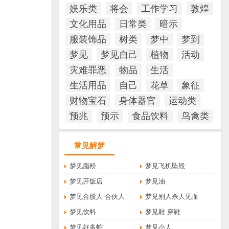
娱乐类
将会
工作学习
敦煌
文化用品
日常类
暗示
服装饰品
树类
梦中
梦到
梦见
梦见自己
植物
活动
灾难罪恶
物品
生活
生活用品
自己
花草
象征
财物宝石
身体器官
运动类
预兆
预示
食品饮料
鸟禽类
常见解梦
梦见脂粉
梦见飞机坠毁
梦见开饭店
梦见油
梦见合股人 合伙人
梦见别人杀人见血
梦见饮料
梦见鞋 穿鞋
梦见好多蛇
梦见小人