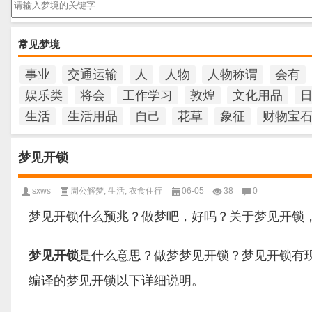
常见梦境
事业
交通运输
人
人物
人物称谓
会有
娱乐类
将会
工作学习
敦煌
文化用品
生活
生活用品
自己
花草
象征
财物宝
梦见开锁
sxws
周公解梦
,
生活
,
衣食住行
06-05
38
0
梦见开锁什么预兆？做梦吧，好吗？关于梦见开锁
梦见开锁
是什么意思？做梦梦见开锁？梦见开锁有
编译的梦见开锁以下详细说明。