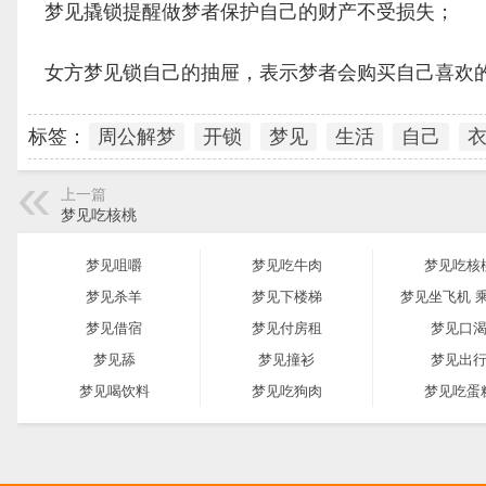
梦见撬锁提醒做梦者保护自己的财产不受损失；
女方梦见锁自己的抽屉，表示梦者会购买自己喜欢
标签：
周公解梦
开锁
梦见
生活
自己
上一篇
梦见吃核桃
梦见咀嚼
梦见吃牛肉
梦见吃核
梦见杀羊
梦见下楼梯
梦见坐飞机 
梦见借宿
梦见付房租
梦见口
梦见舔
梦见撞衫
梦见出
梦见喝饮料
梦见吃狗肉
梦见吃蛋