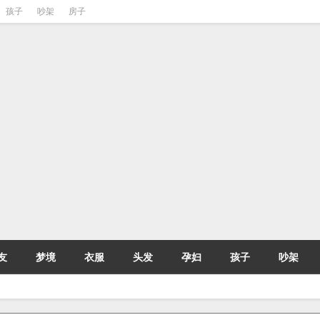
孩子
吵架
房子
友
梦境
衣服
头发
孕妇
孩子
吵架