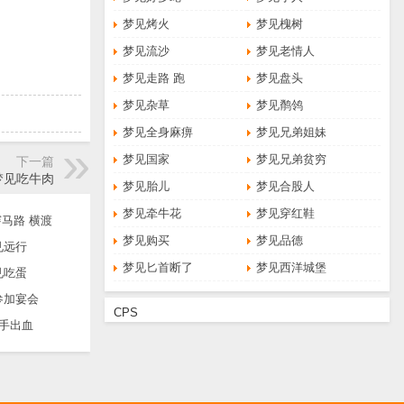
梦见烤火
梦见槐树
梦见流沙
梦见老情人
梦见走路 跑
梦见盘头
梦见杂草
梦见鹡鸰
梦见全身麻痹
梦见兄弟姐妹
梦见国家
梦见兄弟贫穷
下一篇
梦见吃牛肉
梦见胎儿
梦见合股人
梦见牵牛花
梦见穿红鞋
马路 横渡
梦见购买
梦见品德
见远行
梦见匕首断了
梦见西洋城堡
见吃蛋
参加宴会
CPS
手出血