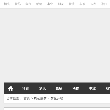
预兆
梦见
象征
动物
事业
朋友
梦境
衣服
头发
孕妇
预兆
梦见
象征
动物
事业
朋
当前位置：
首页
>
周公解梦
>
梦见开锁
请输入梦境的关键字