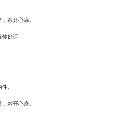
己，敞开心扉。
祝你好运！
物件。
己，敞开心扉。