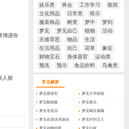
娱乐类
将会
工作学习
敦煌
文化用品
日常类
暗示
服装饰品
树类
梦中
梦到
梦见
梦见自己
植物
活动
将增进你
灾难罪恶
物品
生活
生活用品
自己
花草
象征
财物宝石
身体器官
运动类
预兆
预示
食品饮料
鸟禽类
新人朋
常见解梦
梦见搭错车
梦见大学校园
梦见船跳板
梦见换头
梦见专卖店
梦见喝豆腐脑
梦见在游泳池游泳
梦见钓到王八
梦见动物内脏
梦见白蚁