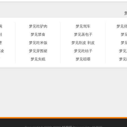
碗
梦见吃驴肉
梦见驾车
梦见撘
鞋
梦见禁食
梦见蒸包子
梦
枣
梦见吃米饭
梦见削皮 剥皮
梦
激凌
梦见穿围裙
梦见吃桔子
梦见
河
梦见失眠
梦见咀嚼
梦见