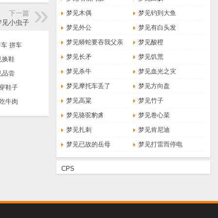
下一篇
梦见木偶
梦见钓到大鱼
梦见小虫子
梦见外公
梦见有白头发
梦见蟒蛇要吞我父亲
梦见酸橙
车 拼车
梦见长矛
梦见饥荒
见换鞋
梦见杀牛
梦见血光之灾
见品尝
梦见摩托车丢了
梦见方向盘
穿鞋子
梦见高粱
梦见竹子
吃牛肉
梦见骆驼豹豸
梦见卷心菜
梦见扎刺
梦见肯尼迪
梦见已故的岳母
梦见打雷而停电
CPS