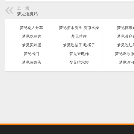
上一篇
梦见矮脚鸡
梦见别人开车
梦见凉水洗头 洗凉水澡
梦见摔破
梦见吃鸟肉
梦见噎住
梦见没穿
梦见买鸡蛋
梦见吃桔子 吃橘子
梦见吃红
梦见出门
梦见乘电梯
梦见吃冰
梦见蒸馒头
梦见吃水饺
梦见渡