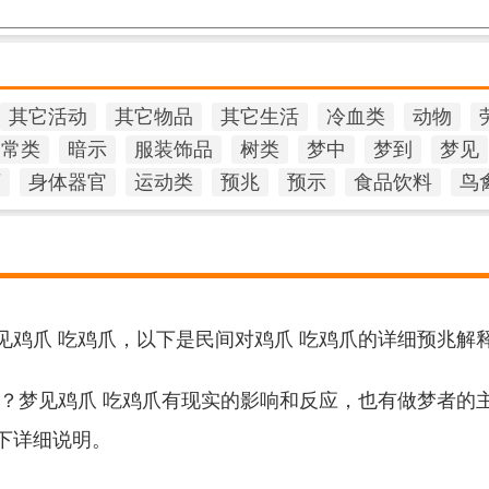
其它活动
其它物品
其它生活
冷血类
动物
日常类
暗示
服装饰品
树类
梦中
梦到
梦见
石
身体器官
运动类
预兆
预示
食品饮料
鸟
见鸡爪 吃鸡爪，以下是民间对鸡爪 吃鸡爪的详细预兆解
爪？梦见鸡爪 吃鸡爪有现实的影响和反应，也有做梦者的
下详细说明。