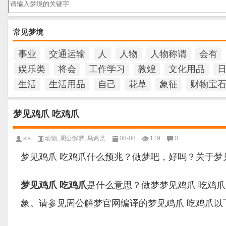
常见梦境
事业
交通运输
人
人物
人物称谓
会有
娱乐类
将会
工作学习
敦煌
文化用品
生活
生活用品
自己
花草
象征
财物宝
梦见鸡爪 吃鸡爪
sls
动物
,
周公解梦
,
鸟禽类
08-08
119
0
梦见鸡爪 吃鸡爪什么预兆？做梦吧，好吗？关于梦
梦见鸡爪 吃鸡爪
是什么意思？做梦梦见鸡爪 吃鸡
象。请参见周公解梦官网编译的梦见鸡爪 吃鸡爪以