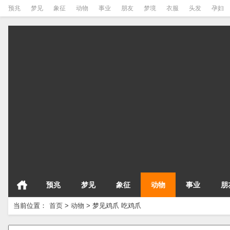
预兆
梦见
象征
动物
事业
朋友
梦境
衣服
头发
孕妇
预兆
梦见
象征
动物
事业
朋
当前位置：
首页
>
动物
>
梦见鸡爪 吃鸡爪
请输入梦境的关键字