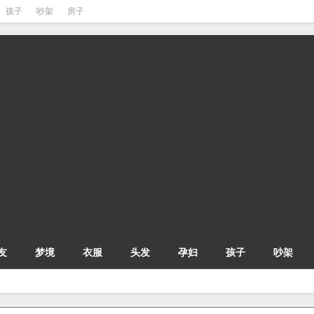
孩子
吵架
房子
友
梦境
衣服
头发
孕妇
孩子
吵架