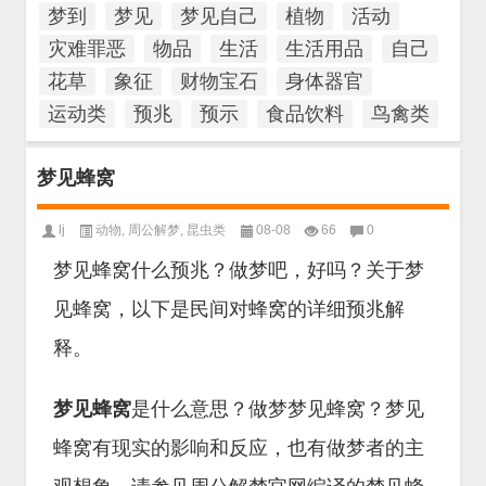
梦到
梦见
梦见自己
植物
活动
灾难罪恶
物品
生活
生活用品
自己
花草
象征
财物宝石
身体器官
运动类
预兆
预示
食品饮料
鸟禽类
梦见蜂窝
lj
动物
,
周公解梦
,
昆虫类
08-08
66
0
梦见蜂窝什么预兆？做梦吧，好吗？关于梦
见蜂窝，以下是民间对蜂窝的详细预兆解
释。
梦见蜂窝
是什么意思？做梦梦见蜂窝？梦见
蜂窝有现实的影响和反应，也有做梦者的主