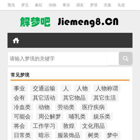
预兆
梦见
象征
动物
事业
朋友
梦境
衣服
头发
孕妇
孩子
吵架
房子
请输入梦境的关键字
常见梦境
事业
交通运输
人
人物
人物称谓
会有
其它活动
其它物品
其它生活
冷血类
动物
劳动类
医疗疾病
可能会
周公解梦
哺乳类
娱乐类
将会
工作学习
敦煌
文化用品
日常类
暗示
服装饰品
树类
梦中