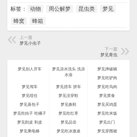
标签：
动物
周公解梦
昆虫类
梦见
蜂窝
蜂箱
上一篇
梦见小虫子
下一篇
梦见青虫
梦见别人开车
梦见凉水洗头 洗凉
梦见摔破碗
水澡
梦见吃驴肉
梦见驾车
梦见撘车 拼车
梦见吃鸟肉
梦见噎住
梦见没穿鞋
梦见禁食
梦见蒸包子
梦见换鞋
梦见买鸡蛋
梦见吃桔子 吃橘子
梦见吃红枣
梦见吃米饭
梦见削皮 剥皮
梦见品尝
梦见出门
梦见乘电梯
梦见吃冰激凌
梦见穿围裙