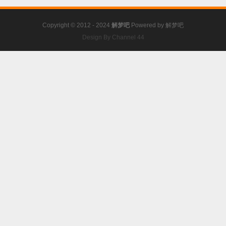
Copyright © 2012 - 2024
解梦吧
Powered by
解梦吧
Design By Channel 44