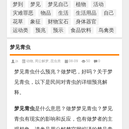
梦到
梦见
梦见自己
植物
活动
灾难罪恶
物品
生活
生活用品
自己
花草
象征
财物宝石
身体器官
运动类
预兆
预示
食品饮料
鸟禽类
梦见青虫
js
动物
,
周公解梦
,
昆虫类
08-09
50
0
梦见青虫什么预兆？做梦吧，好吗？关于梦
见青虫，以下是民间对青虫的详细预兆解
释。
梦见青虫
是什么意思？做梦梦见青虫？梦见
青虫有现实的影响和反应，也有做梦者的主