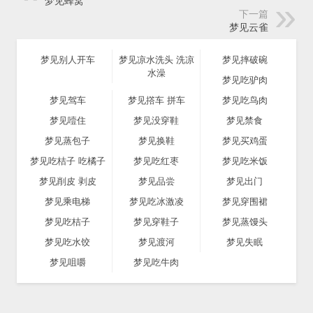
梦见蜂窝
下一篇
梦见云雀
梦见别人开车
梦见凉水洗头 洗凉
梦见摔破碗
水澡
梦见吃驴肉
梦见驾车
梦见撘车 拼车
梦见吃鸟肉
梦见噎住
梦见没穿鞋
梦见禁食
梦见蒸包子
梦见换鞋
梦见买鸡蛋
梦见吃桔子 吃橘子
梦见吃红枣
梦见吃米饭
梦见削皮 剥皮
梦见品尝
梦见出门
梦见乘电梯
梦见吃冰激凌
梦见穿围裙
梦见吃桔子
梦见穿鞋子
梦见蒸馒头
梦见吃水饺
梦见渡河
梦见失眠
梦见咀嚼
梦见吃牛肉