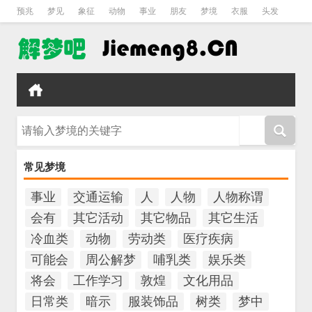
预兆
梦见
象征
动物
事业
朋友
梦境
衣服
头发
孕妇
孩子
吵架
房子
请输入梦境的关键字
常见梦境
事业
交通运输
人
人物
人物称谓
会有
其它活动
其它物品
其它生活
冷血类
动物
劳动类
医疗疾病
可能会
周公解梦
哺乳类
娱乐类
将会
工作学习
敦煌
文化用品
日常类
暗示
服装饰品
树类
梦中