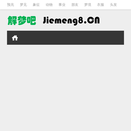
预兆
梦见
象征
动物
事业
朋友
梦境
衣服
头发
孕妇
孩子
吵架
房子