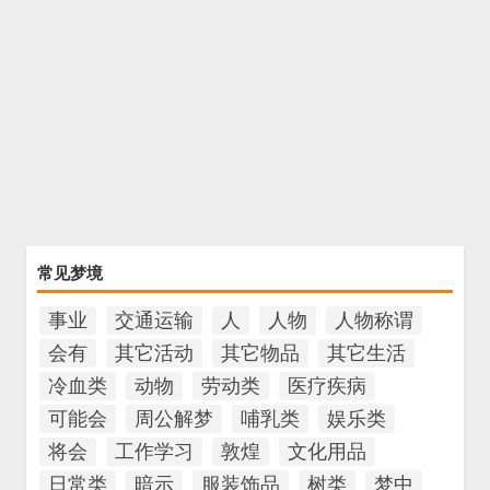
常见梦境
事业
交通运输
人
人物
人物称谓
会有
其它活动
其它物品
其它生活
冷血类
动物
劳动类
医疗疾病
可能会
周公解梦
哺乳类
娱乐类
将会
工作学习
敦煌
文化用品
日常类
暗示
服装饰品
树类
梦中