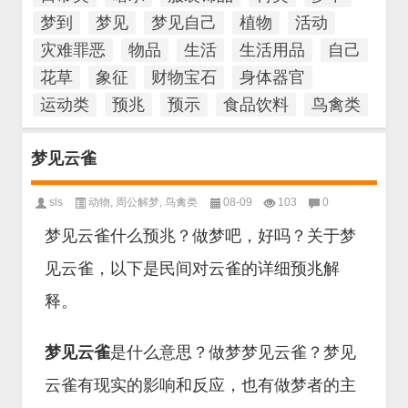
梦到
梦见
梦见自己
植物
活动
灾难罪恶
物品
生活
生活用品
自己
花草
象征
财物宝石
身体器官
运动类
预兆
预示
食品饮料
鸟禽类
梦见云雀
sls
动物
,
周公解梦
,
鸟禽类
08-09
103
0
梦见云雀什么预兆？做梦吧，好吗？关于梦
见云雀，以下是民间对云雀的详细预兆解
释。
梦见云雀
是什么意思？做梦梦见云雀？梦见
云雀有现实的影响和反应，也有做梦者的主