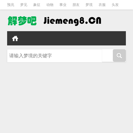
预兆
梦见
象征
动物
事业
朋友
梦境
衣服
头发
孕妇
孩子
吵架
房子
请输入梦境的关键字