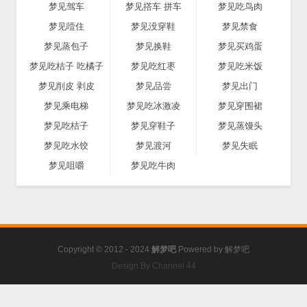
梦见驾车
梦见撘车 拼车
梦见吃鸟肉
梦见噎住
梦见没穿鞋
梦见禁食
梦见蒸包子
梦见换鞋
梦见买鸡蛋
梦见吃桔子 吃橘子
梦见吃红枣
梦见吃米饭
梦见削皮 剥皮
梦见品尝
梦见出门
梦见乘电梯
梦见吃冰激凌
梦见穿围裙
梦见吃桔子
梦见穿鞋子
梦见蒸馒头
梦见吃水饺
梦见渡河
梦见失眠
梦见咀嚼
梦见吃牛肉
Copyright © 2012 - 2024
解梦吧
Powered by
解梦吧
Design By Channel 44