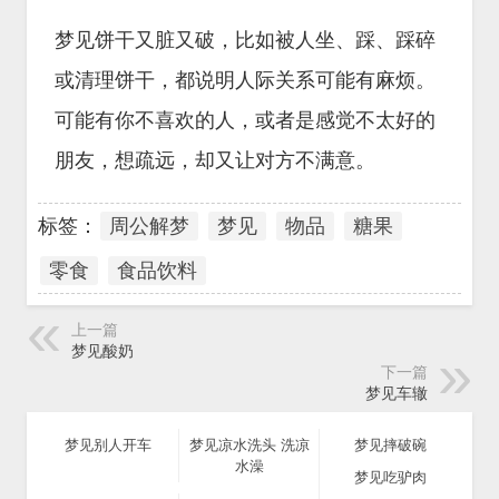
梦见饼干又脏又破，比如被人坐、踩、踩碎
或清理饼干，都说明人际关系可能有麻烦。
可能有你不喜欢的人，或者是感觉不太好的
朋友，想疏远，却又让对方不满意。
标签：
周公解梦
梦见
物品
糖果
零食
食品饮料
上一篇
梦见酸奶
下一篇
梦见车辙
梦见别人开车
梦见凉水洗头 洗凉
梦见摔破碗
水澡
梦见吃驴肉