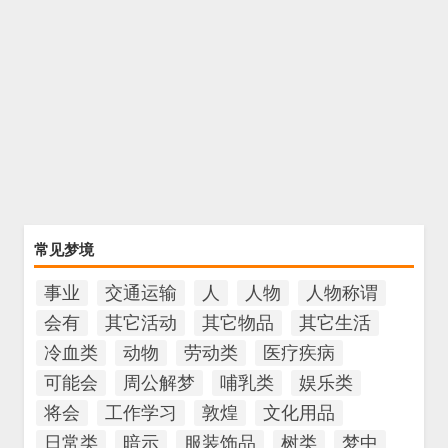
常见梦境
事业
交通运输
人
人物
人物称谓
会有
其它活动
其它物品
其它生活
冷血类
动物
劳动类
医疗疾病
可能会
周公解梦
哺乳类
娱乐类
将会
工作学习
敦煌
文化用品
日常类
暗示
服装饰品
树类
梦中