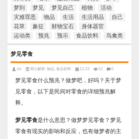
梦到
梦见
梦见自己
植物
活动
灾难罪恶
物品
生活
生活用品
自己
花草
象征
财物宝石
身体器官
运动类
预兆
预示
食品饮料
鸟禽类
梦见零食
sls
周公解梦
,
物品
,
食品饮料
12-23
52
0
梦见零食什么预兆？做梦吧，好吗？关于梦
见零食，以下是民间对零食的详细预兆解
释。
梦见零食
是什么意思？做梦梦见零食？梦见
零食有现实的影响和反应，也有做梦者的主