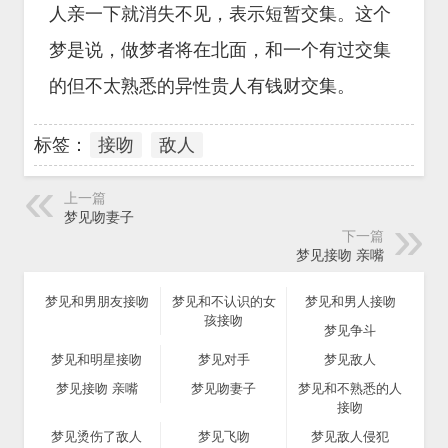
人亲一下就消失不见，表示短暂交集。这个
梦是说，做梦者将在北面，和一个有过交集
的但不太熟悉的异性贵人有钱财交集。
标签：
接吻
敌人
上一篇
梦见吻妻子
下一篇
梦见接吻 亲嘴
梦见和男朋友接吻
梦见和不认识的女
梦见和男人接吻
孩接吻
梦见争斗
梦见和明星接吻
梦见对手
梦见敌人
梦见接吻 亲嘴
梦见吻妻子
梦见和不熟悉的人
接吻
梦见烫伤了敌人
梦见飞吻
梦见敌人侵犯