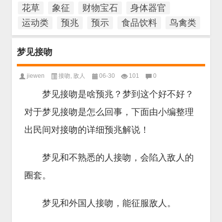
花草
象征
财物宝石
身体器官
运动类
预兆
预示
食品饮料
鸟禽类
梦见接吻
jiewen
接吻
,
敌人
06-30
101
0
梦见接吻是啥预兆？梦到这个好不好？
对于梦见接吻是怎么回事，下面由小编整理
出民间对接吻的详细预兆解说！
梦见和不熟悉的人接吻，会陷入敌人的
圈套。
梦见和外国人接吻，能征服敌人。