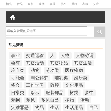
预兆
梦见
象征
动物
事业
朋友
梦境
衣服
头发
孕妇
孩子
吵架
房子
请输入梦境的关键字
常见梦境
事业
交通运输
人
人物
人物称谓
会有
其它活动
其它物品
其它生活
冷血类
动物
劳动类
医疗疾病
可能会
周公解梦
哺乳类
娱乐类
将会
工作学习
敦煌
文化用品
日常类
暗示
服装饰品
树类
梦中
梦到
梦见
梦见自己
植物
活动
灾难罪恶
物品
生活
生活用品
自己