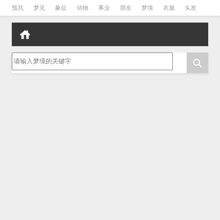
预兆
梦见
象征
动物
事业
朋友
梦境
衣服
头发
孕妇
孩子
吵架
房子
请输入梦境的关键字