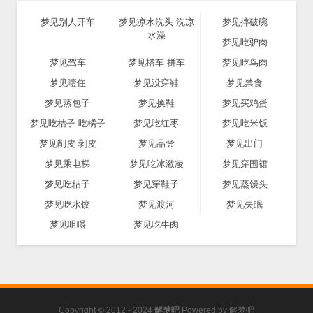
梦见别人开车
梦见凉水洗头 洗凉
梦见摔破碗
水澡
梦见吃驴肉
梦见驾车
梦见撘车 拼车
梦见吃鸟肉
梦见噎住
梦见没穿鞋
梦见禁食
梦见蒸包子
梦见换鞋
梦见买鸡蛋
梦见吃桔子 吃橘子
梦见吃红枣
梦见吃米饭
梦见削皮 剥皮
梦见品尝
梦见出门
梦见乘电梯
梦见吃冰激凌
梦见穿围裙
梦见吃桔子
梦见穿鞋子
梦见蒸馒头
梦见吃水饺
梦见渡河
梦见失眠
梦见咀嚼
梦见吃牛肉
Copyright © 2012 - 2024
解梦吧
Powered by
解梦吧