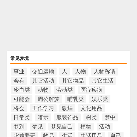
常见梦境
事业
交通运输
人
人物
人物称谓
会有
其它活动
其它物品
其它生活
冷血类
动物
劳动类
医疗疾病
可能会
周公解梦
哺乳类
娱乐类
将会
工作学习
敦煌
文化用品
日常类
暗示
服装饰品
树类
梦中
梦到
梦见
梦见自己
植物
活动
灾难罪恶
物品
生活
生活用品
自己