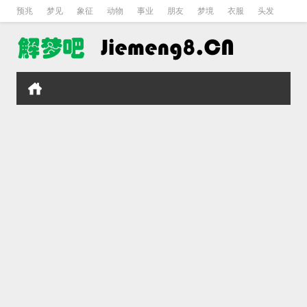
预兆
梦见
象征
动物
事业
朋友
梦境
衣服
头发
孕妇
孩子
吵架
房子