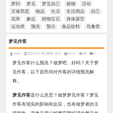
梦到
梦见
梦见自己
植物
活动
灾难罪恶
物品
生活
生活用品
自己
花草
象征
财物宝石
身体器官
运动类
预兆
预示
食品饮料
鸟禽类
梦见作客
sxws
其它生活
,
周公解梦
,
生活
04-17
68
0
梦见作客什么预兆？做梦吧，好吗？关于梦
见作客，以下是民间对作客的详细预兆解
释。
梦见作客
是什么意思？做梦梦见作客？梦见
作客有现实的影响和反应，也有做梦者的主