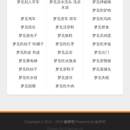
梦见别人开车
梦见凉水洗头 洗凉
梦见摔破碗
水澡
梦见吃驴肉
梦见驾车
梦见撘车 拼车
梦见吃鸟肉
梦见噎住
梦见没穿鞋
梦见禁食
梦见蒸包子
梦见换鞋
梦见买鸡蛋
梦见吃桔子 吃橘子
梦见吃红枣
梦见吃米饭
梦见削皮 剥皮
梦见品尝
梦见出门
梦见乘电梯
梦见吃冰激凌
梦见穿围裙
梦见吃桔子
梦见穿鞋子
梦见蒸馒头
梦见吃水饺
梦见渡河
梦见失眠
梦见咀嚼
梦见吃牛肉
Copyright © 2012 - 2024
解梦吧
Powered by
解梦吧
Design By Channel 44