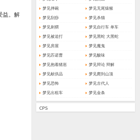
梦见摔碗
梦见无尾猿猴
受益。解
梦见刮痧
梦见杀猫
梦见刺猬
梦见自行车 单车
梦见被追打
梦见黑蛇 大黑蛇
梦见房屋
梦见魔鬼
梦见匹诺曹
梦见酸味
梦见抱着猪崽
梦见辩论 辩解
梦见献供品
梦见爬到山顶
梦见恐怖
梦见古代人
梦见出租车
梦见金条
CPS