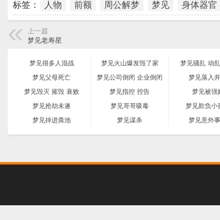
标签：
人物
前额
周公解梦
梦见
身体器官
上一篇
梦见老寿星
梦见很多人混战
梦见火山爆发毁了家
梦见骚乱 动乱
梦见父母死亡
梦见公司倒闭 企业倒闭
梦见落入
梦见毁灭 摧毁 衰败
梦见指控 控告
梦见被强
梦见抢劫未遂
梦见哥哥吸毒
梦见欺负小
梦见掉进粪池
梦见谋杀
梦见意外