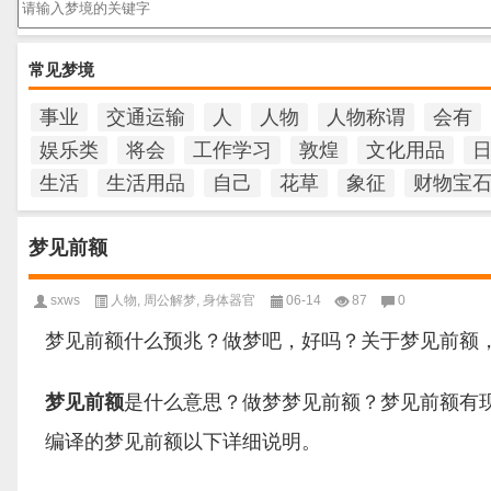
常见梦境
事业
交通运输
人
人物
人物称谓
会有
娱乐类
将会
工作学习
敦煌
文化用品
生活
生活用品
自己
花草
象征
财物宝
梦见前额
sxws
人物
,
周公解梦
,
身体器官
06-14
87
0
梦见前额什么预兆？做梦吧，好吗？关于梦见前额
梦见前额
是什么意思？做梦梦见前额？梦见前额有
编译的梦见前额以下详细说明。