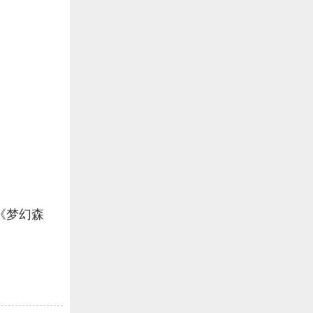
》
《梦幻森