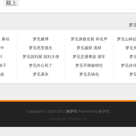
额上
梦
 暴动
梦见赌博
梦见身败名裂 坏名声
梦见山林起
井中
梦见死里逃生
梦见越狱 逃狱
梦见
奸
梦见踩到屎 踩到大便
梦见交通事故 撞车
梦
孩子
梦见外公死了
梦见手脚被绑住
梦见掉河
事故
梦见屠杀
梦见丢钱包
梦
Copyright © 2020-2022
解梦吧
Powered by
解梦吧
Design By Channel 44