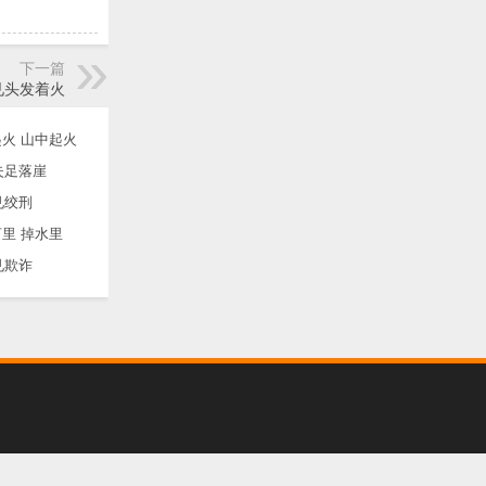
下一篇
见头发着火
火 山中起火
失足落崖
见绞刑
里 掉水里
见欺诈