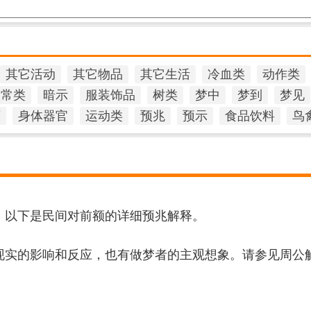
其它活动
其它物品
其它生活
冷血类
动作类
日常类
暗示
服装饰品
树类
梦中
梦到
梦见
石
身体器官
运动类
预兆
预示
食品饮料
鸟
，以下是民间对前额的详细预兆解释。
现实的影响和反应，也有做梦者的主观想象。请参见周公