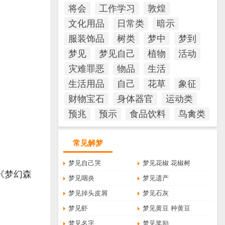
将会
工作学习
敦煌
文化用品
日常类
暗示
服装饰品
树类
梦中
梦到
梦见
梦见自己
植物
活动
灾难罪恶
物品
生活
生活用品
自己
花草
象征
财物宝石
身体器官
运动类
预兆
预示
食品饮料
鸟禽类
常见解梦
梦见自己哭
梦见花椒 花椒树
《梦幻森
梦见咽炎
梦见遗产
梦见掉头皮屑
梦见石灰
梦见虾
梦见黄豆 种黄豆
梦见名字
梦见奖励