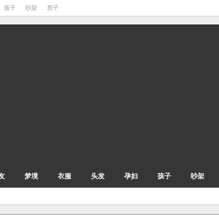
孩子
吵架
房子
友
梦境
衣服
头发
孕妇
孩子
吵架