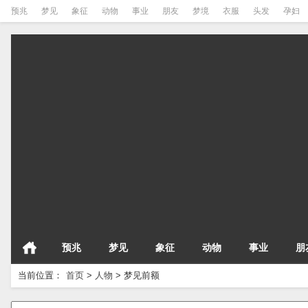
预兆
梦见
象征
动物
事业
朋友
梦境
衣服
头发
孕妇
预兆
梦见
象征
动物
事业
朋
当前位置：
首页
>
人物
>
梦见前额
请输入梦境的关键字