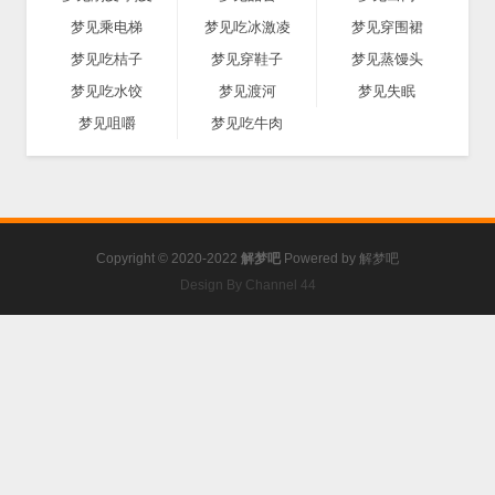
梦见乘电梯
梦见吃冰激凌
梦见穿围裙
梦见吃桔子
梦见穿鞋子
梦见蒸馒头
梦见吃水饺
梦见渡河
梦见失眠
梦见咀嚼
梦见吃牛肉
Copyright © 2020-2022
解梦吧
Powered by
解梦吧
Design By Channel 44