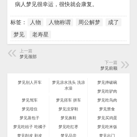
病人梦见很幸运，很快就会康复。
标签：
人物
人物称谓
周公解梦
成了
梦见
老寿星
上一篇
梦见颈部
下一篇
梦见前额
梦见别人开车
梦见凉水洗头 洗凉
梦见摔破碗
水澡
梦见吃驴肉
梦见驾车
梦见撘车 拼车
梦见吃鸟肉
梦见噎住
梦见没穿鞋
梦见禁食
梦见蒸包子
梦见换鞋
梦见买鸡蛋
梦见吃桔子 吃橘子
梦见吃红枣
梦见吃米饭
梦见削皮 剥皮
梦见品尝
梦见出门