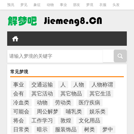
预兆
梦见
象征
动物
事业
朋友
梦境
衣服
头发
孕妇
孩子
吵架
房子
请输入梦境的关键字
常见梦境
事业
交通运输
人
人物
人物称谓
会有
其它活动
其它物品
其它生活
冷血类
动物
劳动类
医疗疾病
可能会
周公解梦
哺乳类
娱乐类
将会
工作学习
敦煌
文化用品
日常类
暗示
服装饰品
树类
梦中