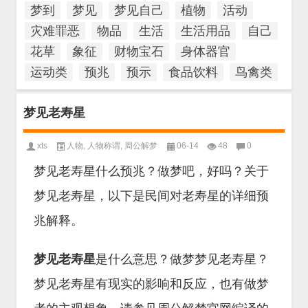
梦到
梦见
梦见自己
植物
活动
灾难罪恶
物品
生活
生活用品
自己
花草
象征
财物宝石
身体器官
运动类
预兆
预示
食品饮料
鸟禽类
梦见老寿星
xts
人物
,
人物称谓
,
周公解梦
06-14
48
0
梦见老寿星什么预兆？做梦吧，好吗？关于
梦见老寿星，以下是民间对老寿星的详细预
兆解释。
梦见老寿星
是什么意思？做梦梦见老寿星？
梦见老寿星有现实的影响和反应，也有做梦