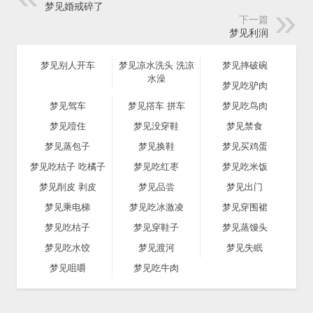
梦见婚戒碎了
下一篇
梦见利润
梦见别人开车
梦见凉水洗头 洗凉
梦见摔破碗
水澡
梦见吃驴肉
梦见驾车
梦见撘车 拼车
梦见吃鸟肉
梦见噎住
梦见没穿鞋
梦见禁食
梦见蒸包子
梦见换鞋
梦见买鸡蛋
梦见吃桔子 吃橘子
梦见吃红枣
梦见吃米饭
梦见削皮 剥皮
梦见品尝
梦见出门
梦见乘电梯
梦见吃冰激凌
梦见穿围裙
梦见吃桔子
梦见穿鞋子
梦见蒸馒头
梦见吃水饺
梦见渡河
梦见失眠
梦见咀嚼
梦见吃牛肉