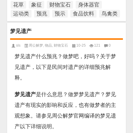
花草
象征
财物宝石
身体器官
运动类
预兆
预示
食品饮料
鸟禽类
梦见遗产
sls
周公解梦
,
物品
,
财物宝石
10-25
121
0
梦见遗产什么预兆？做梦吧，好吗？关于梦
见遗产，以下是民间对遗产的详细预兆解
释。
梦见遗产
是什么意思？做梦梦见遗产？梦见
遗产有现实的影响和反应，也有做梦者的主
观想象。请参见周公解梦官网编译的梦见遗
产以下详细说明。