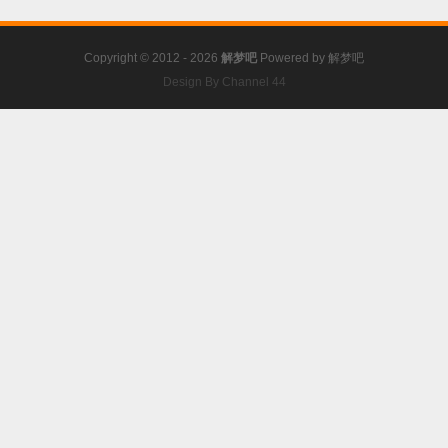
Copyright © 2012 - 2026
解梦吧
Powered by
解梦吧
Design By Channel 44