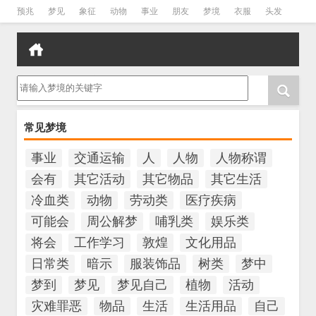
预兆
梦见
象征
动物
事业
朋友
梦境
衣服
头发
孕妇
孩子
吵架
房子
请输入梦境的关键字
常见梦境
事业
交通运输
人
人物
人物称谓
会有
其它活动
其它物品
其它生活
冷血类
动物
劳动类
医疗疾病
可能会
周公解梦
哺乳类
娱乐类
将会
工作学习
敦煌
文化用品
日常类
暗示
服装饰品
树类
梦中
梦到
梦见
梦见自己
植物
活动
灾难罪恶
物品
生活
生活用品
自己