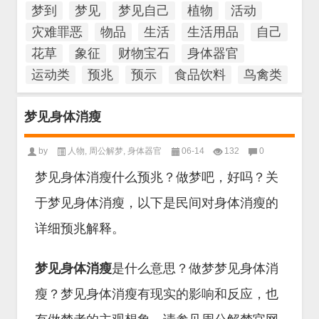
梦到
梦见
梦见自己
植物
活动
灾难罪恶
物品
生活
生活用品
自己
花草
象征
财物宝石
身体器官
运动类
预兆
预示
食品饮料
鸟禽类
梦见身体消瘦
by
人物
,
周公解梦
,
身体器官
06-14
132
0
梦见身体消瘦什么预兆？做梦吧，好吗？关
于梦见身体消瘦，以下是民间对身体消瘦的
详细预兆解释。
梦见身体消瘦
是什么意思？做梦梦见身体消
瘦？梦见身体消瘦有现实的影响和反应，也