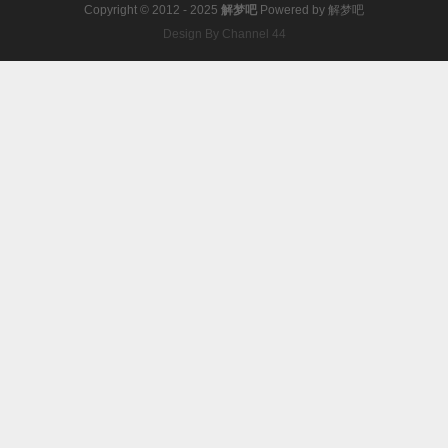
Copyright © 2012 - 2025
解梦吧
Powered by
解梦吧
Design By Channel 44