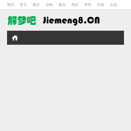
预兆
梦见
象征
动物
事业
朋友
梦境
衣服
头发
孕妇
孩子
吵架
房子