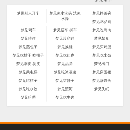
梦见别人开车
梦见凉水洗头 洗凉
梦见摔破碗
水澡
梦见吃驴肉
梦见驾车
梦见撘车 拼车
梦见吃鸟肉
梦见噎住
梦见没穿鞋
梦见禁食
梦见蒸包子
梦见换鞋
梦见买鸡蛋
梦见吃桔子 吃橘子
梦见吃红枣
梦见吃米饭
梦见削皮 剥皮
梦见品尝
梦见出门
梦见乘电梯
梦见吃冰激凌
梦见穿围裙
梦见吃桔子
梦见穿鞋子
梦见蒸馒头
梦见吃水饺
梦见渡河
梦见失眠
梦见咀嚼
梦见吃牛肉