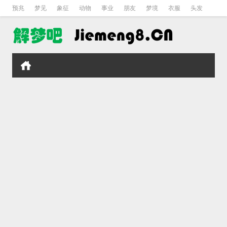
预兆
梦见
象征
动物
事业
朋友
梦境
衣服
头发
孕妇
孩子
吵架
房子