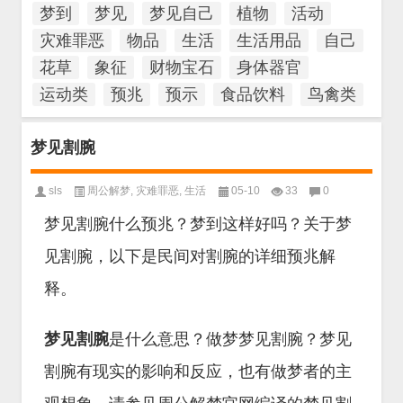
梦到
梦见
梦见自己
植物
活动
灾难罪恶
物品
生活
生活用品
自己
花草
象征
财物宝石
身体器官
运动类
预兆
预示
食品饮料
鸟禽类
梦见割腕
sls
周公解梦
,
灾难罪恶
,
生活
05-10
33
0
梦见割腕什么预兆？梦到这样好吗？关于梦
见割腕，以下是民间对割腕的详细预兆解
释。
梦见割腕
是什么意思？做梦梦见割腕？梦见
割腕有现实的影响和反应，也有做梦者的主