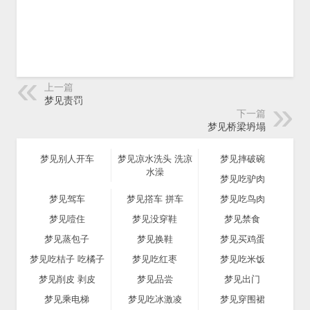
上一篇
梦见责罚
下一篇
梦见桥梁坍塌
梦见别人开车
梦见凉水洗头 洗凉
梦见摔破碗
水澡
梦见吃驴肉
梦见驾车
梦见撘车 拼车
梦见吃鸟肉
梦见噎住
梦见没穿鞋
梦见禁食
梦见蒸包子
梦见换鞋
梦见买鸡蛋
梦见吃桔子 吃橘子
梦见吃红枣
梦见吃米饭
梦见削皮 剥皮
梦见品尝
梦见出门
梦见乘电梯
梦见吃冰激凌
梦见穿围裙