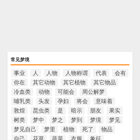
常见梦境
事业
人
人物
人物称谓
代表
会有
你在
其它动物
其它植物
其它物品
冷血类
动物
可能会
周公解梦
哺乳类
头发
孕妇
将会
意味着
敦煌
昆虫类
是
暗示
朋友
果实
树类
梦中
梦之
梦到
梦境
梦见
梦见自己
梦里
植物
死了
物品
自己
花草
蔬菜
衣服
象征