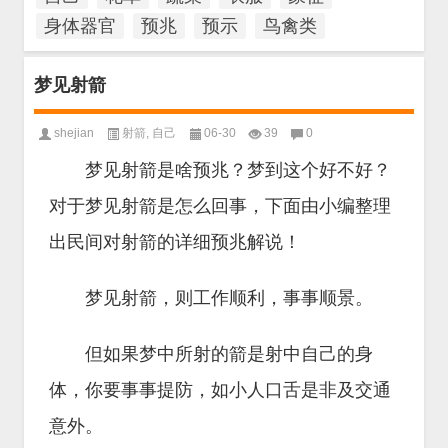
身体器官
预兆
预示
鸟禽类
梦见射箭
shejian
射箭
,
自己
06-30
39
0
梦见射箭是啥预兆？梦到这个好不好？
对于梦见射箭是怎么回事，下面由小编整理
出民间对射箭的详细预兆解说！
梦见射箭，则工作顺利，事事顺景。
但如果梦中所射的箭是射中自己的身
体，你要事事提防，如小人口舌是非及交通
意外。