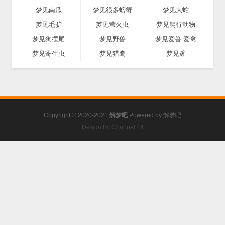
梦见南瓜
梦见很多螃蟹
梦见大蛇
梦见毛驴
梦见萤火虫
梦见爬行动物
梦见狗摆尾
梦见野兽
梦见爱兽 爱禽
梦见寄生虫
梦见猎鹰
梦见豸
Copyright © 2020-2021
解梦吧
Powered by
解梦吧
Design By Channel 44