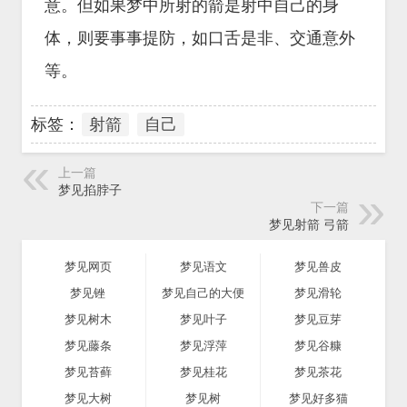
意。但如果梦中所射的箭是射中自己的身
体，则要事事提防，如口舌是非、交通意外
等。
标签：
射箭
自己
上一篇
梦见掐脖子
下一篇
梦见射箭 弓箭
梦见网页
梦见语文
梦见兽皮
梦见锉
梦见自己的大便
梦见滑轮
梦见树木
梦见叶子
梦见豆芽
梦见藤条
梦见浮萍
梦见谷糠
梦见苔藓
梦见桂花
梦见茶花
梦见大树
梦见树
梦见好多猫