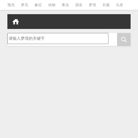
预兆
梦见
象征
动物
事业
朋友
梦境
衣服
头发
孕妇
孩子
吵架
房子
请输入梦境的关键字