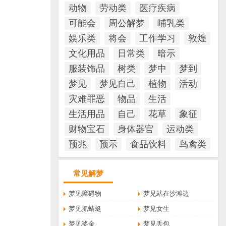
动物
劳动类
医疗疾病
可能会
周公解梦
哺乳类
娱乐类
将会
工作学习
敦煌
文化用品
日常类
暗示
服装饰品
树类
梦中
梦到
梦见
梦见自己
植物
活动
灾难罪恶
物品
生活
生活用品
自己
花草
象征
财物宝石
身体器官
运动类
预兆
预示
食品饮料
鸟禽类
常见解梦
梦见障碍物
梦见站在沙滩边
梦见抓蜻蜓
梦见女生
梦见奖金
梦见丢包