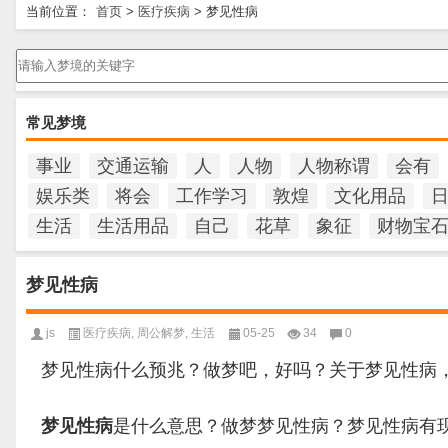
当前位置：
首页
>
医疗疾病
>
梦见性病
请输入梦境的关键字
常见梦境
事业
交通运输
人
人物
人物称谓
会有
娱乐类
将会
工作学习
敦煌
文化用品
生活
生活用品
自己
花草
象征
财物宝
梦见性病
js
医疗疾病
,
周公解梦
,
生活
05-25
34
0
梦见性病什么预兆？做梦吧，好吗？关于梦见性病
梦见性病
是什么意思？做梦梦见性病？梦见性病有