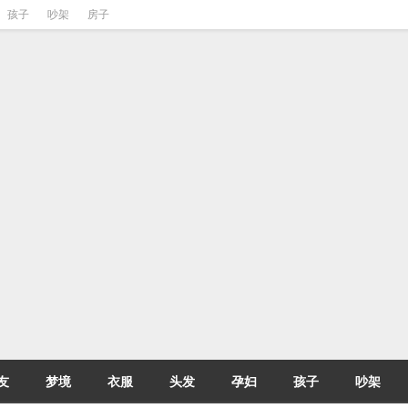
孩子
吵架
房子
友
梦境
衣服
头发
孕妇
孩子
吵架