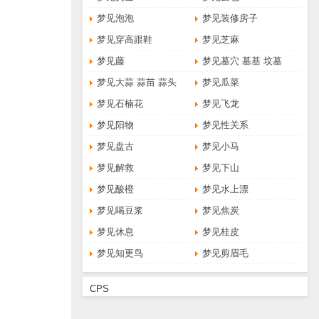
梦见泡泡
梦见装修房子
梦见穿高跟鞋
梦见芝麻
梦见藤
梦见墓穴 墓基 坟墓
梦见大蒜 蒜苗 蒜头
梦见瓜菜
梦见石楠花
梦见飞龙
梦见阳物
梦见性关系
梦见盘古
梦见小马
梦见解救
梦见下山
梦见酸橙
梦见水上漂
梦见喝豆浆
梦见焦炭
梦见休息
梦见桂皮
梦见知更鸟
梦见剪眉毛
CPS