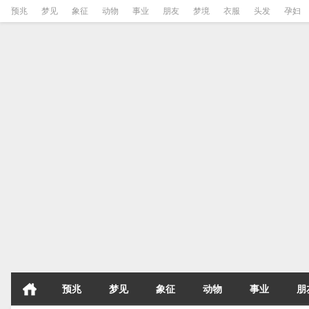
预兆
梦见
象征
动物
事业
朋友
梦境
衣服
头发
孕妇
预兆
梦见
象征
动物
事业
朋