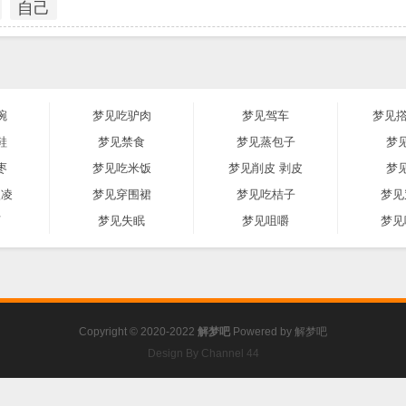
自己
碗
梦见吃驴肉
梦见驾车
梦见撘
鞋
梦见禁食
梦见蒸包子
梦
枣
梦见吃米饭
梦见削皮 剥皮
梦
激凌
梦见穿围裙
梦见吃桔子
梦见
河
梦见失眠
梦见咀嚼
梦见
Copyright © 2020-2022
解梦吧
Powered by
解梦吧
Design By Channel 44