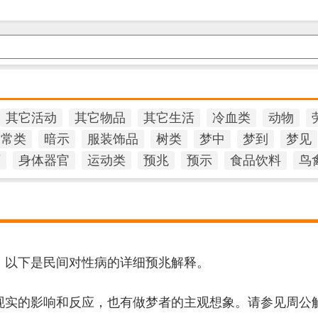
其它活动
其它物品
其它生活
冷血类
动物
日常类
暗示
服装饰品
树类
梦中
梦到
梦见
石
身体器官
运动类
预兆
预示
食品饮料
鸟
，以下是民间对性病的详细预兆解释。
现实的影响和反应，也有做梦者的主观想象。请参见周公