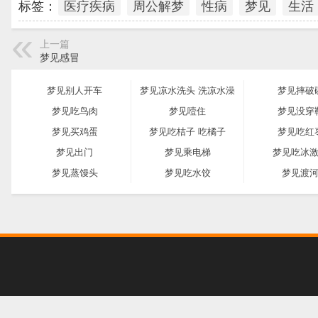
标签：
医疗疾病
周公解梦
性病
梦见
生活
上一篇
梦见感冒
梦见别人开车
梦见凉水洗头 洗凉水澡
梦见摔破
梦见吃鸟肉
梦见噎住
梦见没穿
梦见买鸡蛋
梦见吃桔子 吃橘子
梦见吃红
梦见出门
梦见乘电梯
梦见吃冰
梦见蒸馒头
梦见吃水饺
梦见渡