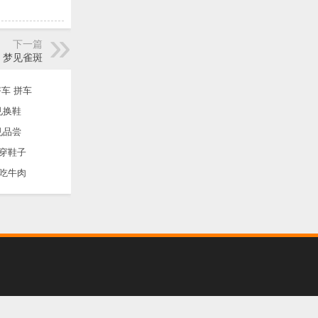
下一篇
梦见雀斑
车 拼车
见换鞋
见品尝
穿鞋子
吃牛肉