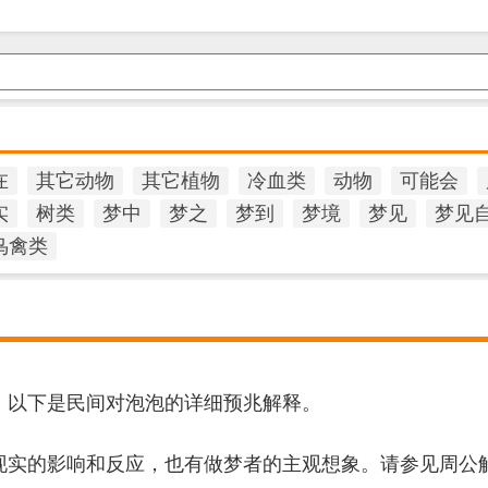
在
其它动物
其它植物
冷血类
动物
可能会
实
树类
梦中
梦之
梦到
梦境
梦见
梦见
鸟禽类
，以下是民间对泡泡的详细预兆解释。
现实的影响和反应，也有做梦者的主观想象。请参见周公