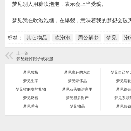
梦见别人用糖吹泡泡，表示会上当受骗。
梦见我在吹泡泡糖，在爆裂，意味着我的梦想会破
标签：
其它物品
吹泡泡
周公解梦
梦见
泡
上一篇
梦见烧掉帽子或衣服
梦见酸梅
梦见疯狂的东西
梦见自己的
梦见生字
梦见奢侈品
梦见滑
梦见收朋友的礼物
梦见石头搬进家里
梦见铁
梦见奶粉
梦见很多财产
梦见系领
梦见唾液
梦见物品
梦见假