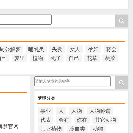
周公解梦
哺乳类
头发
女人
孕妇
将会
自己
梦里
植物
死了
自己
花草
蔬菜
请输入梦境的关键字
梦境分类
事业
人
人物
人物称谓
代表
会有
你在
其它动物
解梦官网
其它植物
冷血类
动物