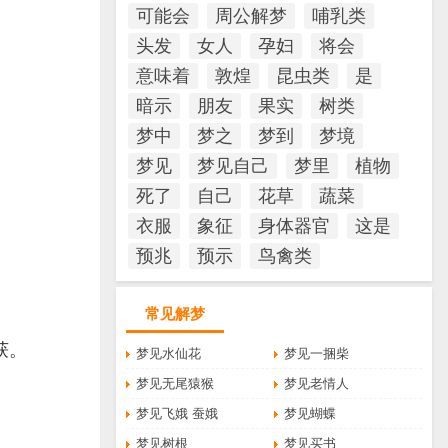
可能会
周公解梦
哺乳类
头发
女人
孕妇
将会
意味着
敦煌
昆虫类
是
暗示
朋友
果实
树类
梦中
梦之
梦到
梦境
梦见
梦见自己
梦里
植物
死了
自己
花草
蔬菜
衣服
象征
身体器官
这是
预兆
预示
鸟禽类
常见解梦
获。
梦见水仙花
梦见一捆柴
梦见无尾猿猴
梦见老情人
梦见飞娥 蚕娥
梦见蝴蝶
梦见树根
梦见买书