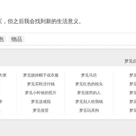
灭，但之后我会找到新的生活意义。
泡
物品
梦见
大便
梦见烧掉帽子或衣服
梦见马坊
梦
轮
梦见买鞋没付钱
梦见红色的枕头
梦
链
梦见小时候的照片
梦见很穷的人
梦
带
梦见送戒指
梦见别人给我钱
梦
钱
梦见假货
梦见玩具狗
梦