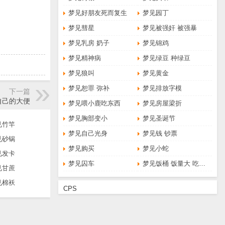
梦见好朋友死而复生
梦见园丁
梦见彗星
梦见被强奸 被强暴
梦见乳房 奶子
梦见锦鸡
梦见精神病
梦见绿豆 种绿豆
梦见狼叫
梦见黄金
梦见恕罪 弥补
梦见排放字模
下一篇
自己的大便
梦见喂小鹿吃东西
梦见房屋梁折
梦见胸部变小
梦见圣诞节
见竹竿
梦见自己光身
梦见钱 钞票
见砂锅
梦见购买
梦见小蛇
见发卡
梦见囚车
梦见饭桶 饭量大 吃得多
见甘蔗
见棉袄
CPS