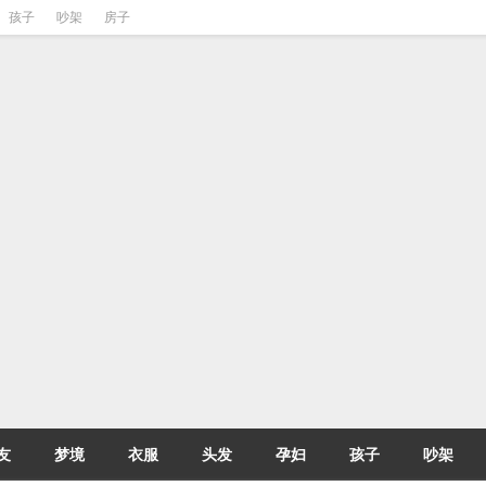
孩子
吵架
房子
友
梦境
衣服
头发
孕妇
孩子
吵架