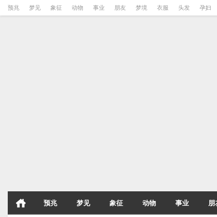
预兆
梦见
象征
动物
事业
朋友
梦境
衣服
头发
孕妇
预兆
梦见
象征
动物
事业
朋