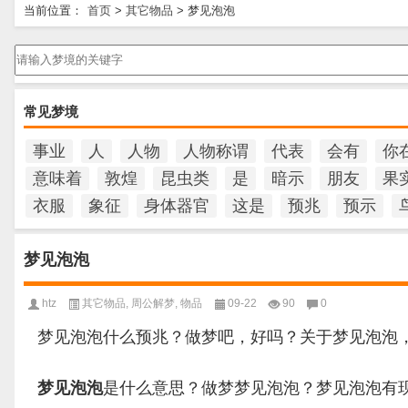
当前位置：
首页
>
其它物品
>
梦见泡泡
请输入梦境的关键字
常见梦境
事业
人
人物
人物称谓
代表
会有
你
意味着
敦煌
昆虫类
是
暗示
朋友
果
衣服
象征
身体器官
这是
预兆
预示
梦见泡泡
htz
其它物品
,
周公解梦
,
物品
09-22
90
0
梦见泡泡什么预兆？做梦吧，好吗？关于梦见泡泡
梦见泡泡
是什么意思？做梦梦见泡泡？梦见泡泡有