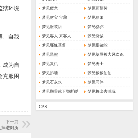
监狱环境
梦见疲惫
梦见葡萄树
梦见财宝 宝藏
梦见糖浆
梦见服装店
梦见骆驼
缚。自我
梦见客人 来客人
梦见铙钹
梦见耶稣基督
梦见眼镜蛇
梦见黑熊
梦见草屋被大风吹跑
梦见复仇
梦见勇士
，成为自
梦见拆墙
梦见叔叔伯伯
会克服困
梦见石灰水
梦见同伴
梦见颧骨或下颚断裂
梦见将出去游玩
CPS
下一篇
见掉进厕所