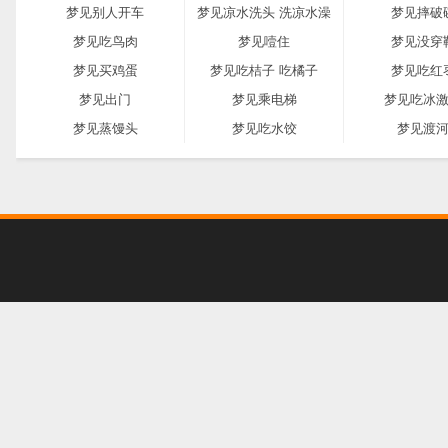
梦见别人开车
梦见凉水洗头 洗凉水澡
梦见摔破
梦见吃鸟肉
梦见噎住
梦见没穿
梦见买鸡蛋
梦见吃桔子 吃橘子
梦见吃红
梦见出门
梦见乘电梯
梦见吃冰
梦见蒸馒头
梦见吃水饺
梦见渡