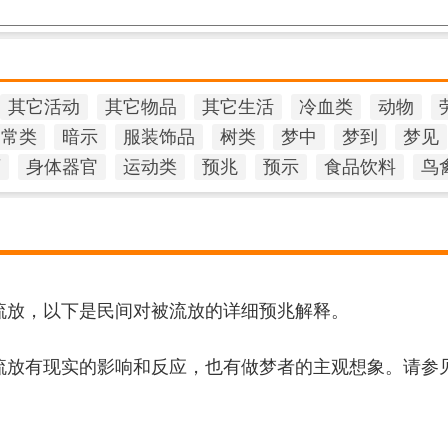
其它活动
其它物品
其它生活
冷血类
动物
日常类
暗示
服装饰品
树类
梦中
梦到
梦见
石
身体器官
运动类
预兆
预示
食品饮料
鸟
流放，以下是民间对被流放的详细预兆解释。
流放有现实的影响和反应，也有做梦者的主观想象。请参