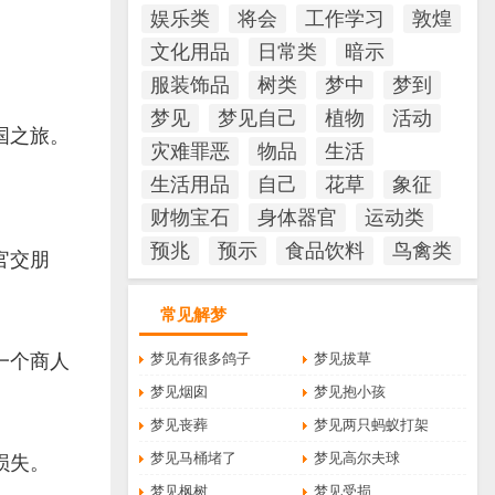
娱乐类
将会
工作学习
敦煌
文化用品
日常类
暗示
服装饰品
树类
梦中
梦到
梦见
梦见自己
植物
活动
国之旅。
灾难罪恶
物品
生活
生活用品
自己
花草
象征
财物宝石
身体器官
运动类
预兆
预示
食品饮料
鸟禽类
官交朋
常见解梦
一个商人
梦见有很多鸽子
梦见拔草
梦见烟囱
梦见抱小孩
梦见丧葬
梦见两只蚂蚁打架
梦见马桶堵了
梦见高尔夫球
损失。
梦见枫树
梦见受损