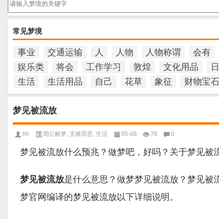
常见梦境
事业
交通运输
人
人物
人物称谓
会有
娱乐类
将会
工作学习
敦煌
文化用品
生活
生活用品
自己
花草
象征
财物宝
梦见被流放
hh
周公解梦
,
灾难罪恶
,
生活
05-08
78
0
梦见被流放什么预兆？做梦吧，好吗？关于梦见被
梦见被流放
是什么意思？做梦梦见被流放？梦见被
梦官网编译的梦见被流放以下详细说明。