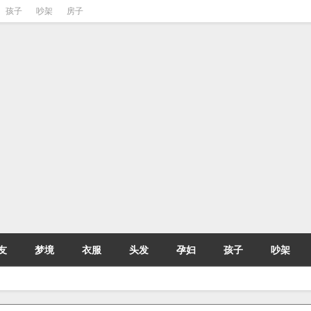
孩子
吵架
房子
友
梦境
衣服
头发
孕妇
孩子
吵架