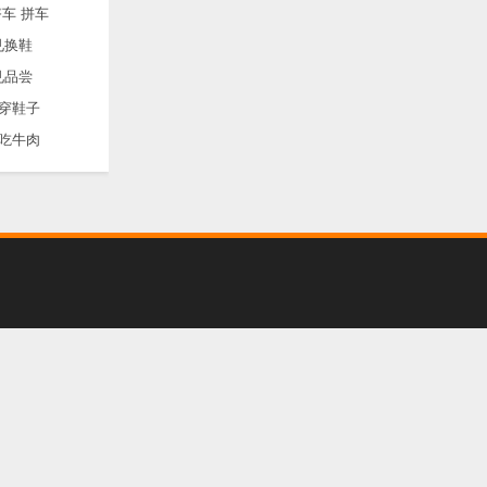
车 拼车
见换鞋
见品尝
穿鞋子
吃牛肉