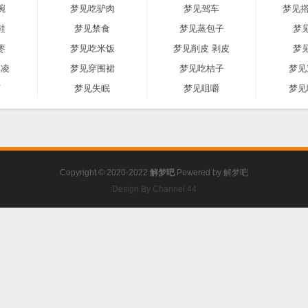
碗
梦见吃驴肉
梦见驾车
梦见撘
鞋
梦见禁食
梦见蒸包子
梦
枣
梦见吃米饭
梦见削皮 剥皮
梦
激凌
梦见穿围裙
梦见吃桔子
梦见
河
梦见失眠
梦见咀嚼
梦见
Copyright © 2020-2022
解梦吧
Powered by
解梦吧
Design By Channel 44