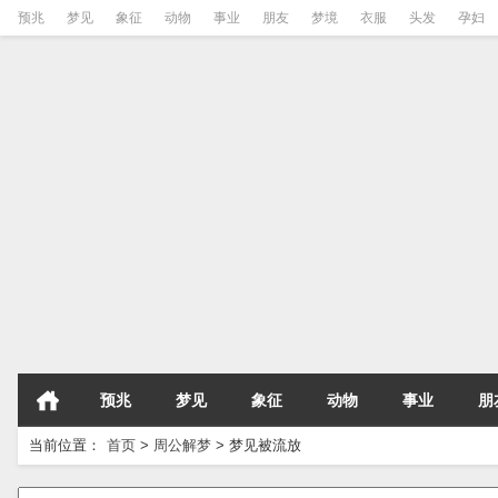
预兆
梦见
象征
动物
事业
朋友
梦境
衣服
头发
孕妇
预兆
梦见
象征
动物
事业
朋
当前位置：
首页
>
周公解梦
>
梦见被流放
请输入梦境的关键字