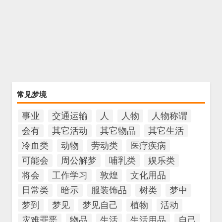
常见梦境
事业
交通运输
人
人物
人物称谓
会有
其它活动
其它物品
其它生活
冷血类
动物
劳动类
医疗疾病
可能会
周公解梦
哺乳类
娱乐类
将会
工作学习
敦煌
文化用品
日常类
暗示
服装饰品
树类
梦中
梦到
梦见
梦见自己
植物
活动
灾难罪恶
物品
生活
生活用品
自己