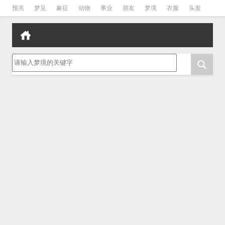
预兆
梦见
象征
动物
事业
朋友
梦境
衣服
头发
孕妇
孩子
吵架
房子
请输入梦境的关键字