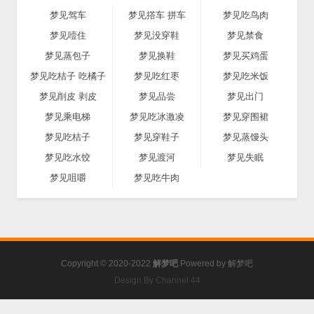
梦见驾车
梦见撘车 拼车
梦见吃鸟肉
梦见噎住
梦见没穿鞋
梦见禁食
梦见蒸包子
梦见换鞋
梦见买鸡蛋
梦见吃桔子 吃橘子
梦见吃红枣
梦见吃米饭
梦见削皮 剥皮
梦见品尝
梦见出门
梦见乘电梯
梦见吃冰激凌
梦见穿围裙
梦见吃桔子
梦见穿鞋子
梦见蒸馒头
梦见吃水饺
梦见渡河
梦见失眠
梦见咀嚼
梦见吃牛肉
Copyright © 2020-2022
解梦吧
Powered by
解梦吧
Design By Channel 44