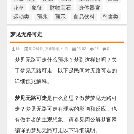
花草
象征
财物宝石
身体器官
运动类
预兆
预示
食品饮料
鸟禽类
梦见无路可走
hh
周公解梦
,
灾难罪恶
,
生活
05-02
28
0
梦见无路可走什么预兆？梦到这样好吗？关
于梦见无路可走，以下是民间对无路可走的
详细预兆解释。
梦见无路可走
是什么意思？做梦梦见无路可
走？梦见无路可走有现实的影响和反应，也
有做梦者的主观想象。请参见周公解梦官网
编译的梦见无路可走以下详细说明。