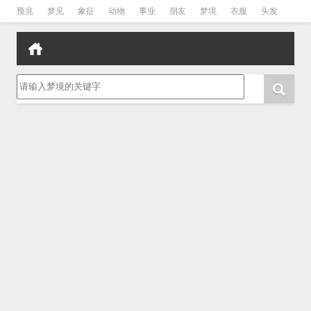
预兆
梦见
象征
动物
事业
朋友
梦境
衣服
头发
孕妇
孩子
吵架
房子
请输入梦境的关键字