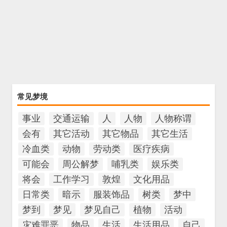
常见梦境
事业
交通运输
人
人物
人物称谓
会有
其它活动
其它物品
其它生活
冷血类
动物
劳动类
医疗疾病
可能会
周公解梦
哺乳类
娱乐类
将会
工作学习
敦煌
文化用品
日常类
暗示
服装饰品
树类
梦中
梦到
梦见
梦见自己
植物
活动
灾难罪恶
物品
生活
生活用品
自己