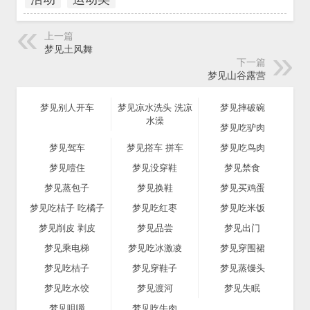
上一篇
梦见土风舞
下一篇
梦见山谷露营
梦见别人开车
梦见凉水洗头 洗凉
梦见摔破碗
水澡
梦见吃驴肉
梦见驾车
梦见撘车 拼车
梦见吃鸟肉
梦见噎住
梦见没穿鞋
梦见禁食
梦见蒸包子
梦见换鞋
梦见买鸡蛋
梦见吃桔子 吃橘子
梦见吃红枣
梦见吃米饭
梦见削皮 剥皮
梦见品尝
梦见出门
梦见乘电梯
梦见吃冰激凌
梦见穿围裙
梦见吃桔子
梦见穿鞋子
梦见蒸馒头
梦见吃水饺
梦见渡河
梦见失眠
梦见咀嚼
梦见吃牛肉