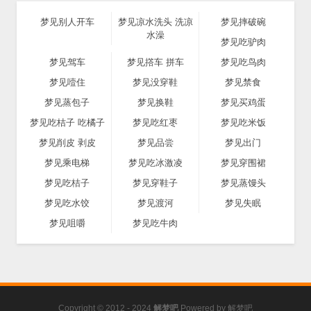
梦见别人开车
梦见凉水洗头 洗凉
梦见摔破碗
水澡
梦见吃驴肉
梦见驾车
梦见撘车 拼车
梦见吃鸟肉
梦见噎住
梦见没穿鞋
梦见禁食
梦见蒸包子
梦见换鞋
梦见买鸡蛋
梦见吃桔子 吃橘子
梦见吃红枣
梦见吃米饭
梦见削皮 剥皮
梦见品尝
梦见出门
梦见乘电梯
梦见吃冰激凌
梦见穿围裙
梦见吃桔子
梦见穿鞋子
梦见蒸馒头
梦见吃水饺
梦见渡河
梦见失眠
梦见咀嚼
梦见吃牛肉
Copyright © 2012 - 2024
解梦吧
Powered by
解梦吧