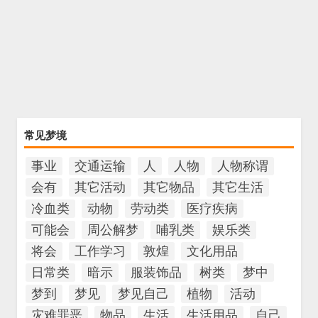
常见梦境
事业
交通运输
人
人物
人物称谓
会有
其它活动
其它物品
其它生活
冷血类
动物
劳动类
医疗疾病
可能会
周公解梦
哺乳类
娱乐类
将会
工作学习
敦煌
文化用品
日常类
暗示
服装饰品
树类
梦中
梦到
梦见
梦见自己
植物
活动
灾难罪恶
物品
生活
生活用品
自己