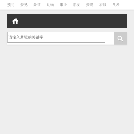
预兆
梦见
象征
动物
事业
朋友
梦境
衣服
头发
孕妇
孩子
吵架
房子
请输入梦境的关键字