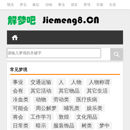
预兆
梦见
象征
动物
事业
朋友
梦境
衣服
头发
孕妇
孩子
吵架
房子
请输入梦境的关键字
常见梦境
事业
交通运输
人
人物
人物称谓
会有
其它活动
其它物品
其它生活
冷血类
动物
劳动类
医疗疾病
可能会
周公解梦
哺乳类
娱乐类
将会
工作学习
敦煌
文化用品
日常类
暗示
服装饰品
树类
梦中