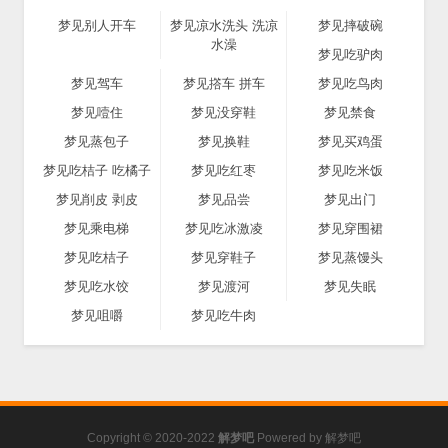
梦见别人开车
梦见凉水洗头 洗凉
梦见摔破碗
水澡
梦见吃驴肉
梦见驾车
梦见撘车 拼车
梦见吃鸟肉
梦见噎住
梦见没穿鞋
梦见禁食
梦见蒸包子
梦见换鞋
梦见买鸡蛋
梦见吃桔子 吃橘子
梦见吃红枣
梦见吃米饭
梦见削皮 剥皮
梦见品尝
梦见出门
梦见乘电梯
梦见吃冰激凌
梦见穿围裙
梦见吃桔子
梦见穿鞋子
梦见蒸馒头
梦见吃水饺
梦见渡河
梦见失眠
梦见咀嚼
梦见吃牛肉
Copyright © 2020-2022
解梦吧
Powered by
解梦吧