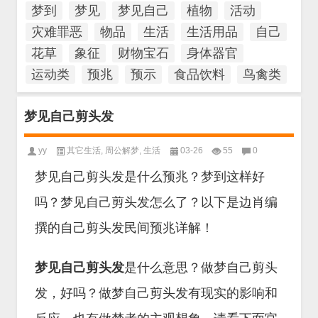
梦到
梦见
梦见自己
植物
活动
灾难罪恶
物品
生活
生活用品
自己
花草
象征
财物宝石
身体器官
运动类
预兆
预示
食品饮料
鸟禽类
梦见自己剪头发
yy
其它生活
,
周公解梦
,
生活
03-26
55
0
梦见自己剪头发是什么预兆？梦到这样好
吗？梦见自己剪头发怎么了？以下是边肖编
撰的自己剪头发民间预兆详解！
梦见自己剪头发
是什么意思？做梦自己剪头
发，好吗？做梦自己剪头发有现实的影响和