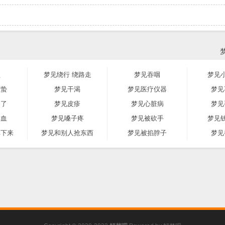
锁
梦见绕行 绕路走
梦见吞咽
梦见
蜂蛰
梦见干渴
梦见医疗仪器
梦见
白了
梦见皮疹
梦见心脏病
梦见
鲜血
梦见嗓子疼
梦见被砍手
梦见
掉下来
梦见和别人抢东西
梦见被掐脖子
梦见