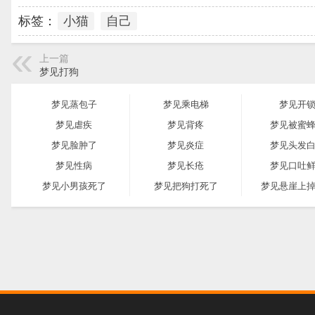
标签：
小猫
自己
上一篇
梦见打狗
梦见蒸包子
梦见乘电梯
梦见开
梦见虐疾
梦见背疼
梦见被蜜
梦见脸肿了
梦见炎症
梦见头发
梦见性病
梦见长疮
梦见口吐
梦见小男孩死了
梦见把狗打死了
梦见悬崖上