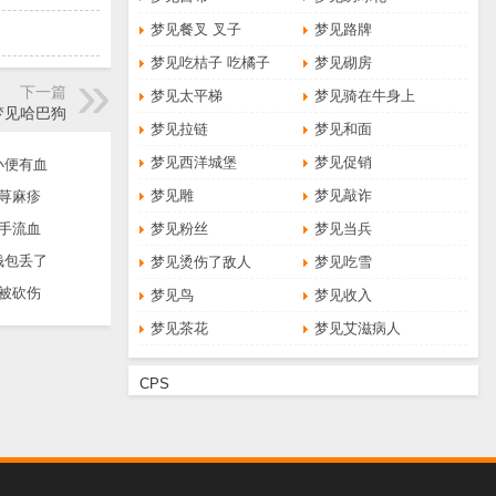
梦见餐叉 叉子
梦见路牌
梦见吃桔子 吃橘子
梦见砌房
下一篇
梦见太平梯
梦见骑在牛身上
梦见哈巴狗
梦见拉链
梦见和面
梦见西洋城堡
梦见促销
小便有血
梦见雕
梦见敲诈
荨麻疹
手流血
梦见粉丝
梦见当兵
钱包丢了
梦见烫伤了敌人
梦见吃雪
被砍伤
梦见鸟
梦见收入
梦见茶花
梦见艾滋病人
CPS