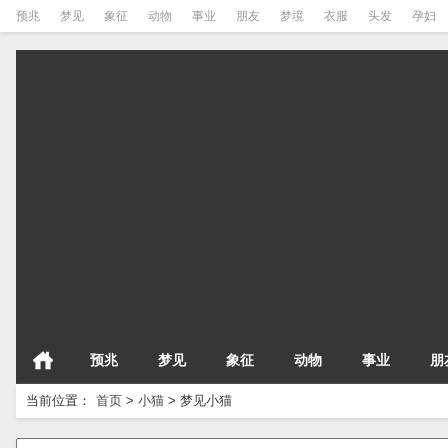
预兆
梦见
象征
动物
事业
朋友
梦境
衣服
头发
孕妇
预兆
梦见
象征
动物
事业
朋
当前位置：
首页
>
小猫
>
梦见小猫
请输入梦境的关键字