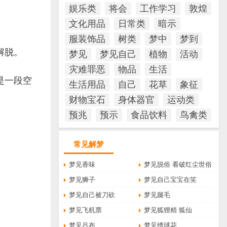
娱乐类
将会
工作学习
敦煌
文化用品
日常类
暗示
服装饰品
树类
梦中
梦到
解脱。
梦见
梦见自己
植物
活动
灾难罪恶
物品
生活
是一段空
生活用品
自己
花草
象征
财物宝石
身体器官
运动类
预兆
预示
食品饮料
鸟禽类
常见解梦
梦见香味
梦见脱俗 看破红尘世俗
梦见狮子
梦见自己宝宝在笑
梦见自己被刀砍
梦见腿毛
梦见飞机票
梦见狐狸精 狐仙
梦见吕布
梦见绣球花