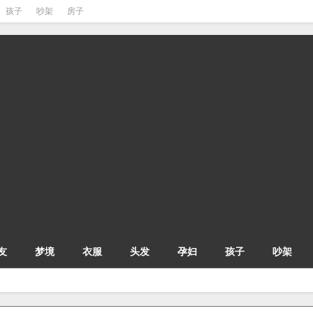
孩子
吵架
房子
友
梦境
衣服
头发
孕妇
孩子
吵架