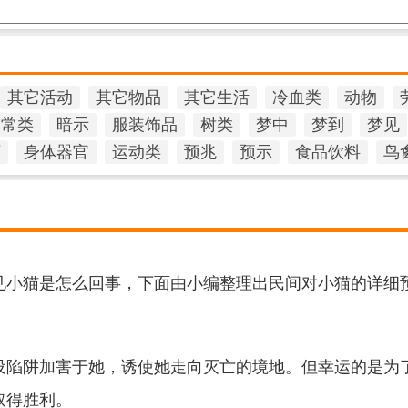
其它活动
其它物品
其它生活
冷血类
动物
日常类
暗示
服装饰品
树类
梦中
梦到
梦见
石
身体器官
运动类
预兆
预示
食品饮料
鸟
小猫是怎么回事，下面由小编整理出民间对小猫的详细
陷阱加害于她，诱使她走向灭亡的境地。但幸运的是为
取得胜利。