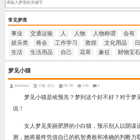
常见梦境
事业
交通运输
人
人物
人物称谓
会有
娱乐类
将会
工作学习
敦煌
文化用品
生活
生活用品
自己
花草
象征
财物宝
梦见小猫
xiaomao
小猫
,
自己
06-30
148
0
梦见小猫是啥预兆？梦到这个好不好？对于梦见
说！
女人梦见美丽肥胖的小白猫，预示别人以阴谋设
测，她将最终凭借自己的机智勇敢和准确的判断力