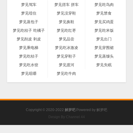
梦见驾车
梦见撘车 拼车
梦见吃鸟肉
梦见噎住
梦见没穿鞋
梦见禁食
梦见蒸包子
梦见换鞋
梦见买鸡蛋
梦见吃桔子 吃橘子
梦见吃红枣
梦见吃米饭
梦见削皮 剥皮
梦见品尝
梦见出门
梦见乘电梯
梦见吃冰激凌
梦见穿围裙
梦见吃桔子
梦见穿鞋子
梦见蒸馒头
梦见吃水饺
梦见渡河
梦见失眠
梦见咀嚼
梦见吃牛肉
Copyright © 2020-2022
解梦吧
Powered by
解梦吧
Design By Channel 44