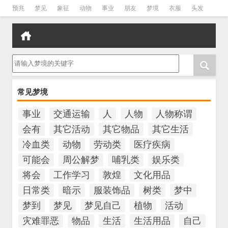
预兆
梦见
象征
动物
事业
朋友
梦境
衣服
头发
孕妇
孩子
吵架
房子
请输入梦境的关键字
常见梦境
事业
交通运输
人
人物
人物称谓
会有
其它活动
其它物品
其它生活
冷血类
动物
劳动类
医疗疾病
可能会
周公解梦
哺乳类
娱乐类
将会
工作学习
敦煌
文化用品
日常类
暗示
服装饰品
树类
梦中
梦到
梦见
梦见自己
植物
活动
灾难罪恶
物品
生活
生活用品
自己