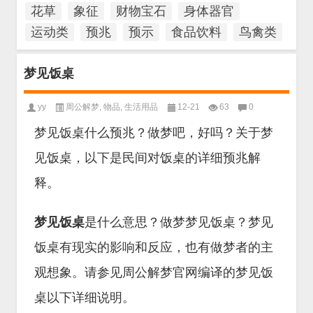
花草
象征
财物宝石
身体器官
运动类
预兆
预示
食品饮料
鸟禽类
梦见饭桌
yy
周公解梦
,
物品
,
生活用品
12-21
63
0
梦见饭桌什么预兆？做梦吧，好吗？关于梦
见饭桌，以下是民间对饭桌的详细预兆解
释。
梦见饭桌
是什么意思？做梦梦见饭桌？梦见
饭桌有现实的影响和反应，也有做梦者的主
观想象。请参见周公解梦官网编译的梦见饭
桌以下详细说明。