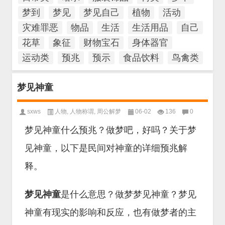
梦到
梦见
梦见自己
植物
活动
灾难罪恶
物品
生活
生活用品
自己
花草
象征
财物宝石
身体器官
运动类
预兆
预示
食品饮料
鸟禽类
梦见神童
sxws
人物
,
人物称谓
,
周公解梦
06-02
136
0
梦见神童什么预兆？做梦吧，好吗？关于梦
见神童，以下是民间对神童的详细预兆解
释。
梦见神童
是什么意思？做梦梦见神童？梦见
神童有现实的影响和反应，也有做梦者的主