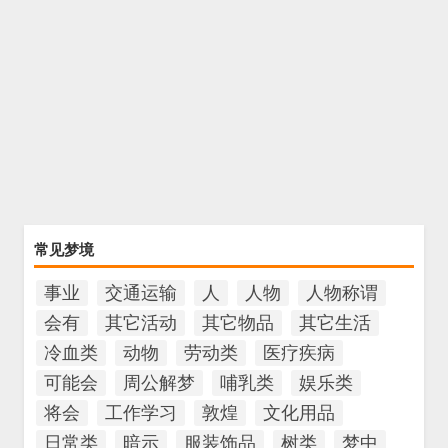
常见梦境
事业
交通运输
人
人物
人物称谓
会有
其它活动
其它物品
其它生活
冷血类
动物
劳动类
医疗疾病
可能会
周公解梦
哺乳类
娱乐类
将会
工作学习
敦煌
文化用品
日常类
暗示
服装饰品
树类
梦中