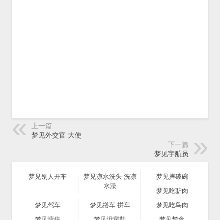
上一篇
梦见外交官 大使
下一篇
梦见宇航员
梦见别人开车
梦见凉水洗头 洗凉
梦见摔破碗
水澡
梦见吃驴肉
梦见驾车
梦见撘车 拼车
梦见吃鸟肉
梦见噎住
梦见没穿鞋
梦见禁食