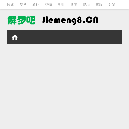
预兆
梦见
象征
动物
事业
朋友
梦境
衣服
头发
孕妇
孩子
吵架
房子