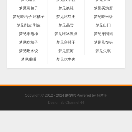
梦见蒸包子
梦见换鞋
梦见买鸡蛋
梦见吃桔子 吃橘子
梦见吃红枣
梦见吃米饭
梦见削皮 剥皮
梦见品尝
梦见出门
梦见乘电梯
梦见吃冰激凌
梦见穿围裙
梦见吃桔子
梦见穿鞋子
梦见蒸馒头
梦见吃水饺
梦见渡河
梦见失眠
梦见咀嚼
梦见吃牛肉
Copyright © 2012 - 2024
解梦吧
Powered by
解梦吧
Design By Channel 44