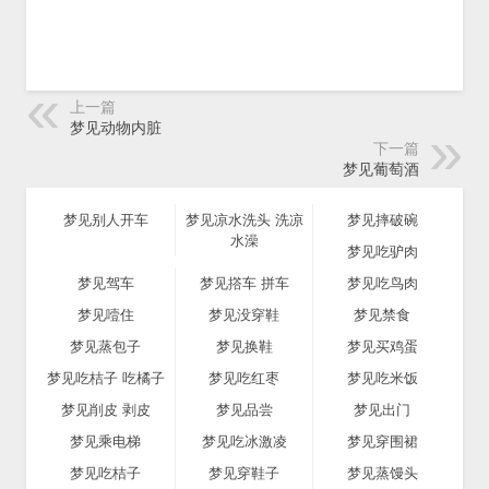
上一篇
梦见动物内脏
下一篇
梦见葡萄酒
梦见别人开车
梦见凉水洗头 洗凉
梦见摔破碗
水澡
梦见吃驴肉
梦见驾车
梦见撘车 拼车
梦见吃鸟肉
梦见噎住
梦见没穿鞋
梦见禁食
梦见蒸包子
梦见换鞋
梦见买鸡蛋
梦见吃桔子 吃橘子
梦见吃红枣
梦见吃米饭
梦见削皮 剥皮
梦见品尝
梦见出门
梦见乘电梯
梦见吃冰激凌
梦见穿围裙
梦见吃桔子
梦见穿鞋子
梦见蒸馒头