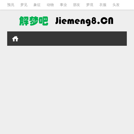
预兆
梦见
象征
动物
事业
朋友
梦境
衣服
头发
孕妇
孩子
吵架
房子