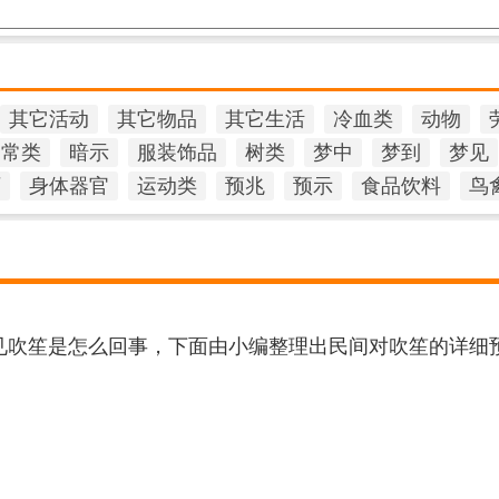
其它活动
其它物品
其它生活
冷血类
动物
日常类
暗示
服装饰品
树类
梦中
梦到
梦见
石
身体器官
运动类
预兆
预示
食品饮料
鸟
吹笙是怎么回事，下面由小编整理出民间对吹笙的详细