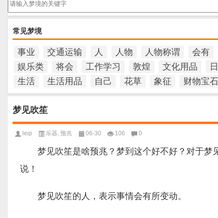
常见梦境
事业
交通运输
人
人物
人物称谓
会有
娱乐类
将会
工作学习
敦煌
文化用品
生活
生活用品
自己
花草
象征
财物宝
梦见吹笙
leqi
乐器
,
预兆
06-30
106
0
梦见吹笙是啥预兆？梦到这个好不好？对于梦见
说！
梦见吹笙的人，表示事情会有所变动。