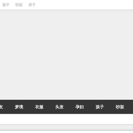
孩子
吵架
房子
友
梦境
衣服
头发
孕妇
孩子
吵架