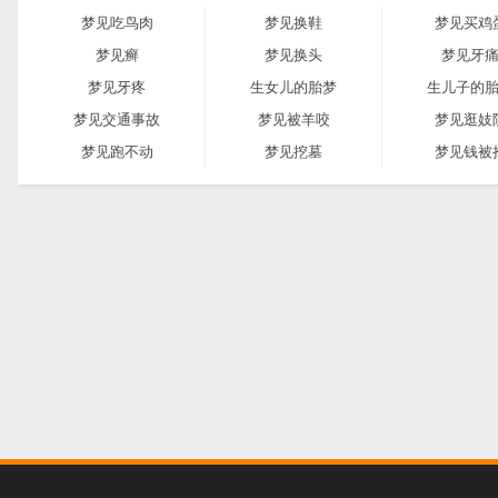
梦见吃鸟肉
梦见换鞋
梦见买鸡
梦见癣
梦见换头
梦见牙
梦见牙疼
生女儿的胎梦
生儿子的
梦见交通事故
梦见被羊咬
梦见逛妓
梦见跑不动
梦见挖墓
梦见钱被