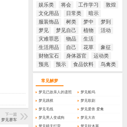
娱乐类
将会
工作学习
敦煌
文化用品
日常类
暗示
服装饰品
树类
梦中
梦到
梦见
梦见自己
植物
活动
灾难罪恶
物品
生活
生活用品
自己
花草
象征
财物宝石
身体器官
运动类
预兆
预示
食品饮料
鸟禽类
常见解梦
梦见已故亲人的遗照
梦见船坞
梦见跳棋
梦见歌剧
梦见毛线
梦见爱兽 爱禽
下一篇
梦见男人变成狗
梦见大衣
梦见赛车
梦见晴天打雷
梦见软木塞