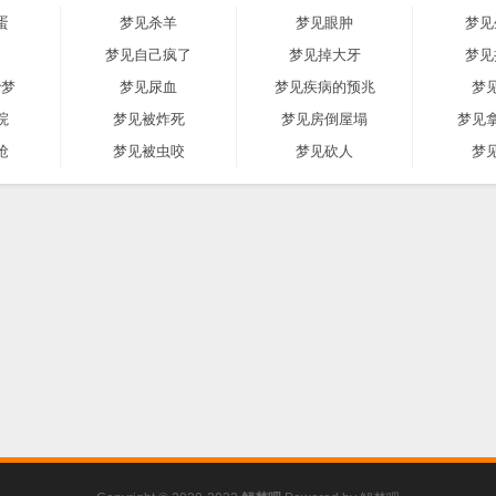
蛋
梦见杀羊
梦见眼肿
梦见
痛
梦见自己疯了
梦见掉大牙
梦见
胎梦
梦见尿血
梦见疾病的预兆
梦
院
梦见被炸死
梦见房倒屋塌
梦见
抢
梦见被虫咬
梦见砍人
梦