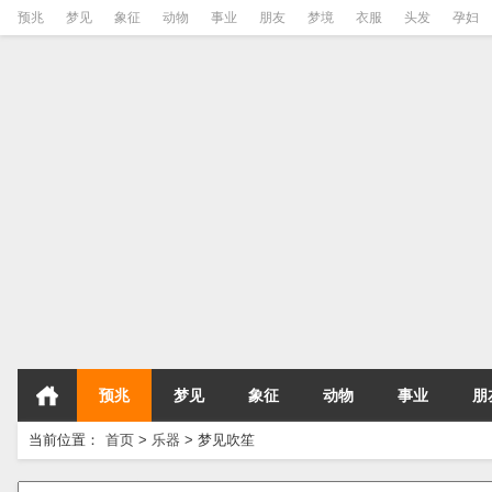
预兆
梦见
象征
动物
事业
朋友
梦境
衣服
头发
孕妇
预兆
梦见
象征
动物
事业
朋
当前位置：
首页
>
乐器
>
梦见吹笙
请输入梦境的关键字