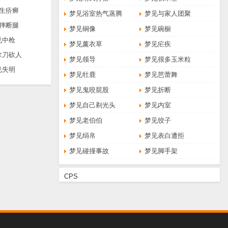
生疥癣
梦见浴室热气蒸腾
梦见与家人团聚
摔断腿
梦见铜像
梦见碗橱
见中枪
梦见薰衣草
梦见疟疾
拿刀砍人
梦见领导
梦见很多玉米粒
见失明
梦见牡鹿
梦见芭蕾舞
梦见鬼咬屁股
梦见折断
梦见自己剃光头
梦见内室
梦见老伯伯
梦见饺子
梦见绢帛
梦见表白遭拒
梦见碰撞事故
梦见脚手架
CPS