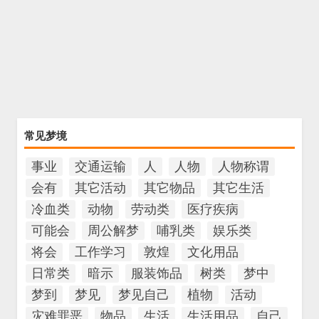
常见梦境
事业
交通运输
人
人物
人物称谓
会有
其它活动
其它物品
其它生活
冷血类
动物
劳动类
医疗疾病
可能会
周公解梦
哺乳类
娱乐类
将会
工作学习
敦煌
文化用品
日常类
暗示
服装饰品
树类
梦中
梦到
梦见
梦见自己
植物
活动
灾难罪恶
物品
生活
生活用品
自己