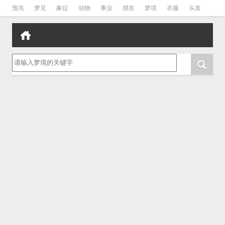
预兆
梦见
象征
动物
事业
朋友
梦境
衣服
头发
孕妇
孩子
吵架
房子
请输入梦境的关键字