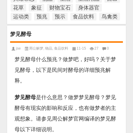
花草
象征
财物宝石
身体器官
运动类
预兆
预示
食品饮料
鸟禽类
梦见酵母
jse
周公解梦
,
物品
,
食品饮料
11-15
27
0
梦见酵母什么预兆？做梦吧，好吗？关于梦
见酵母，以下是民间对酵母的详细预兆解
释。
梦见酵母
是什么意思？做梦梦见酵母？梦见
酵母有现实的影响和反应，也有做梦者的主
观想象。请参见周公解梦官网编译的梦见酵
母以下详细说明。