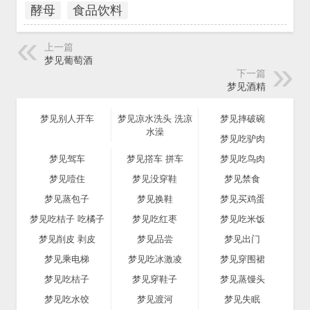
酵母
食品饮料
上一篇
梦见葡萄酒
下一篇
梦见酒精
梦见别人开车
梦见凉水洗头 洗凉
梦见摔破碗
水澡
梦见吃驴肉
梦见驾车
梦见撘车 拼车
梦见吃鸟肉
梦见噎住
梦见没穿鞋
梦见禁食
梦见蒸包子
梦见换鞋
梦见买鸡蛋
梦见吃桔子 吃橘子
梦见吃红枣
梦见吃米饭
梦见削皮 剥皮
梦见品尝
梦见出门
梦见乘电梯
梦见吃冰激凌
梦见穿围裙
梦见吃桔子
梦见穿鞋子
梦见蒸馒头
梦见吃水饺
梦见渡河
梦见失眠