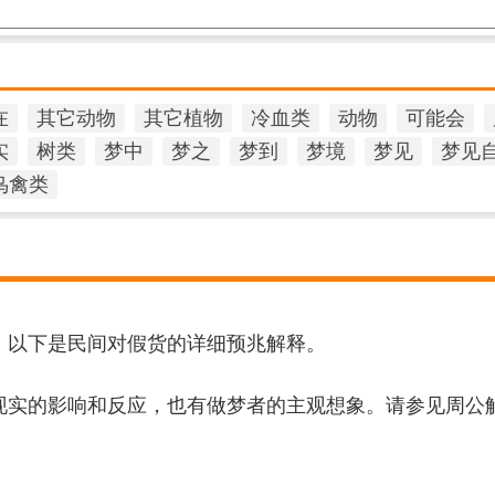
在
其它动物
其它植物
冷血类
动物
可能会
实
树类
梦中
梦之
梦到
梦境
梦见
梦见
鸟禽类
，以下是民间对假货的详细预兆解释。
现实的影响和反应，也有做梦者的主观想象。请参见周公