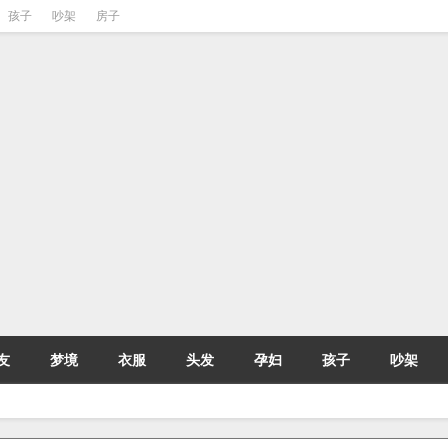
孩子
吵架
房子
友
梦境
衣服
头发
孕妇
孩子
吵架