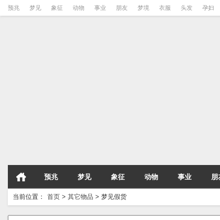
预兆
梦见
象征
动物
事业
朋友
梦境
衣服
头发
孕妇
预兆
梦见
象征
动物
事业
朋
当前位置：
首页
>
其它物品
>
梦见假货
请输入梦境的关键字