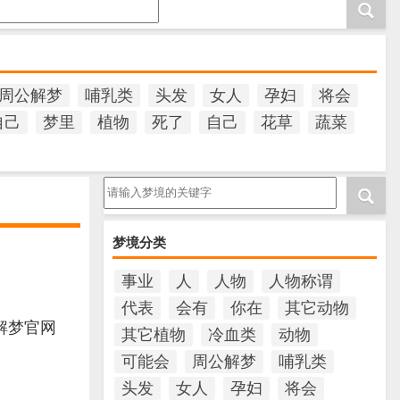
周公解梦
哺乳类
头发
女人
孕妇
将会
自己
梦里
植物
死了
自己
花草
蔬菜
请输入梦境的关键字
梦境分类
事业
人
人物
人物称谓
代表
会有
你在
其它动物
解梦官网
其它植物
冷血类
动物
可能会
周公解梦
哺乳类
头发
女人
孕妇
将会