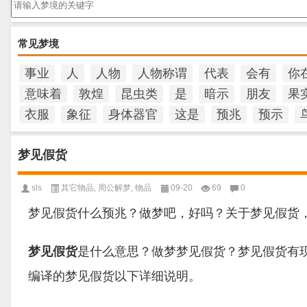
常见梦境
事业
人
人物
人物称谓
代表
会有
你
意味着
敦煌
昆虫类
是
暗示
朋友
果
衣服
象征
身体器官
这是
预兆
预示
梦见假货
sls
其它物品
,
周公解梦
,
物品
09-20
69
0
梦见假货什么预兆？做梦吧，好吗？关于梦见假货
梦见假货
是什么意思？做梦梦见假货？梦见假货有
编译的梦见假货以下详细说明。