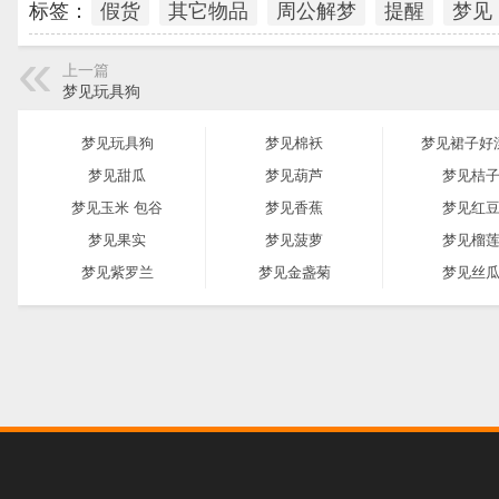
标签：
假货
其它物品
周公解梦
提醒
梦见
上一篇
梦见玩具狗
梦见玩具狗
梦见棉袄
梦见裙子好
梦见甜瓜
梦见葫芦
梦见桔
梦见玉米 包谷
梦见香蕉
梦见红
梦见果实
梦见菠萝
梦见榴
梦见紫罗兰
梦见金盏菊
梦见丝