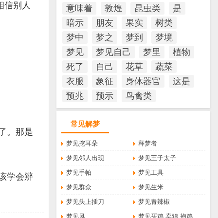
相信别人
意味着
敦煌
昆虫类
是
暗示
朋友
果实
树类
梦中
梦之
梦到
梦境
梦见
梦见自己
梦里
植物
死了
自己
花草
蔬菜
衣服
象征
身体器官
这是
预兆
预示
鸟禽类
常见解梦
了。那是
梦见挖耳朵
释梦者
梦见邻人出现
梦见王子太子
梦见手帕
梦见工具
该学会辨
梦见群众
梦见生米
梦见头上插刀
梦见青辣椒
梦见风
梦见买鸡 卖鸡 抱鸡