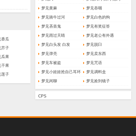
梦见黄麻
梦见吞咽
梦见骑牛过河
梦见白色的狗
梦见吝啬鬼
梦见有奖征答
梦见雨过天睛
梦见老公有外遇
见香瓜
梦见白头发 白发
梦见脱臼
见芥子
梦见弹壳
梦见卖东西
见瓜果
梦见车被盗
梦见咒语
见干果
梦见小娃娃抢自己耳环
梦见调料盒
见莲子
梦见闲聊
梦见捡到镜子
CPS