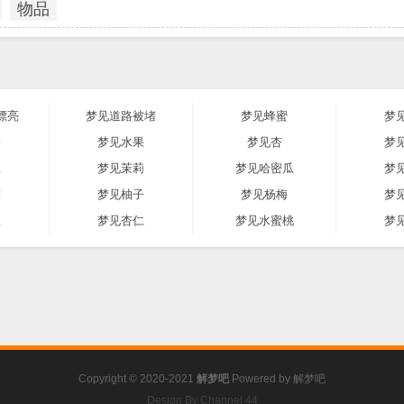
物品
漂亮
梦见道路被堵
梦见蜂蜜
梦
子
梦见水果
梦见杏
梦
豆
梦见茉莉
梦见哈密瓜
梦
莲
梦见柚子
梦见杨梅
梦
瓜
梦见杏仁
梦见水蜜桃
梦
Copyright © 2020-2021
解梦吧
Powered by
解梦吧
Design By Channel 44