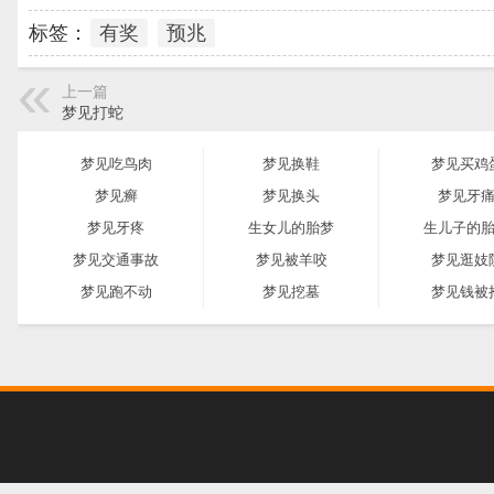
标签：
有奖
预兆
上一篇
梦见打蛇
梦见吃鸟肉
梦见换鞋
梦见买鸡
梦见癣
梦见换头
梦见牙
梦见牙疼
生女儿的胎梦
生儿子的
梦见交通事故
梦见被羊咬
梦见逛妓
梦见跑不动
梦见挖墓
梦见钱被