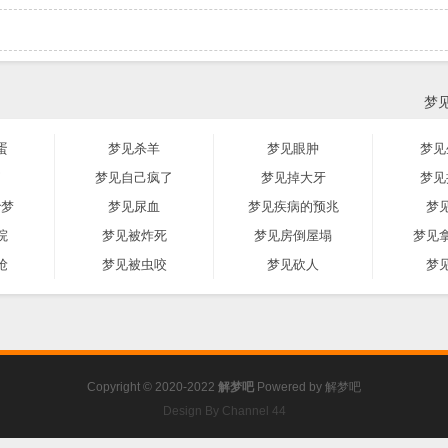
梦
蛋
梦见杀羊
梦见眼肿
梦见
痛
梦见自己疯了
梦见掉大牙
梦见
胎梦
梦见尿血
梦见疾病的预兆
梦
院
梦见被炸死
梦见房倒屋塌
梦见
抢
梦见被虫咬
梦见砍人
梦
Copyright © 2020-2022
解梦吧
Powered by
解梦吧
Design By Channel 44