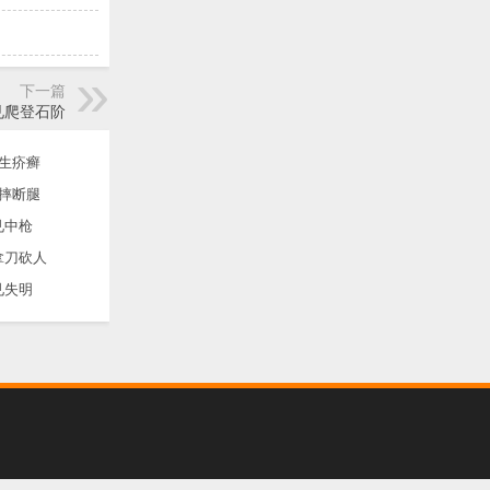
下一篇
见爬登石阶
生疥癣
摔断腿
见中枪
拿刀砍人
见失明