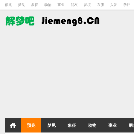
预兆
梦见
象征
动物
事业
朋友
梦境
衣服
头发
孕妇
预兆
梦见
象征
动物
事业
朋