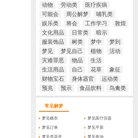
动物
劳动类
医疗疾病
可能会
周公解梦
哺乳类
娱乐类
将会
工作学习
敦煌
文化用品
日常类
暗示
服装饰品
树类
梦中
梦到
梦见
梦见自己
植物
活动
灾难罪恶
物品
生活
生活用品
自己
花草
象征
财物宝石
身体器官
运动类
预兆
预示
食品饮料
鸟禽类
常见解梦
梦见柩衣
梦见医疗仪器
梦见订单
梦见平原
梦见杏花开
梦见焦油