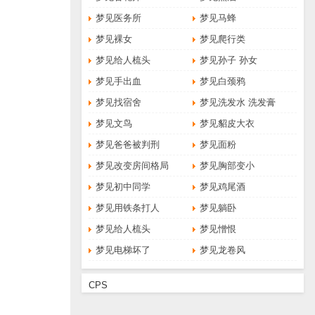
梦见医务所
梦见马蜂
梦见裸女
梦见爬行类
梦见给人梳头
梦见孙子 孙女
梦见手出血
梦见白颈鸦
梦见找宿舍
梦见洗发水 洗发膏
梦见文鸟
梦见貂皮大衣
梦见爸爸被判刑
梦见面粉
梦见改变房间格局
梦见胸部变小
梦见初中同学
梦见鸡尾酒
梦见用铁条打人
梦见躺卧
梦见给人梳头
梦见憎恨
梦见电梯坏了
梦见龙卷风
CPS