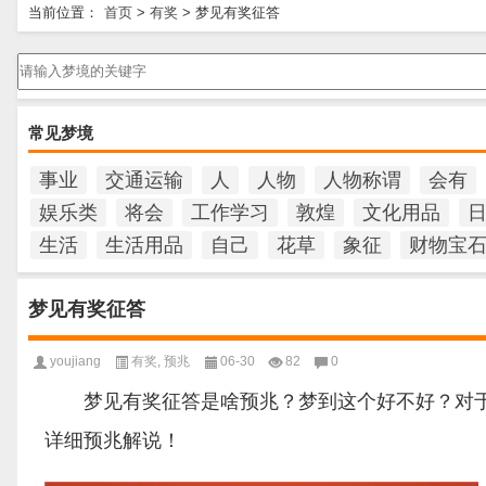
当前位置：
首页
>
有奖
>
梦见有奖征答
请输入梦境的关键字
常见梦境
事业
交通运输
人
人物
人物称谓
会有
娱乐类
将会
工作学习
敦煌
文化用品
生活
生活用品
自己
花草
象征
财物宝
梦见有奖征答
youjiang
有奖
,
预兆
06-30
82
0
梦见有奖征答是啥预兆？梦到这个好不好？对于
详细预兆解说！