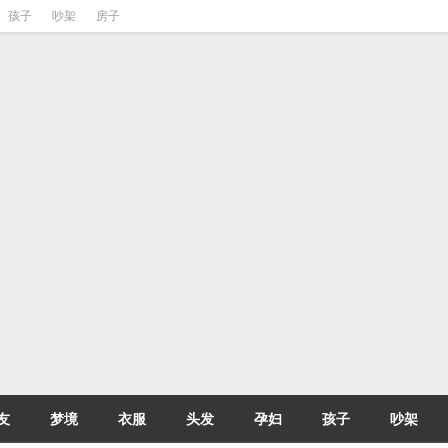
孩子
吵架
房子
友
梦境
衣服
头发
孕妇
孩子
吵架