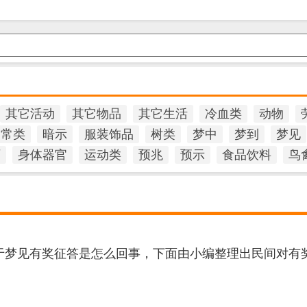
其它活动
其它物品
其它生活
冷血类
动物
日常类
暗示
服装饰品
树类
梦中
梦到
梦见
石
身体器官
运动类
预兆
预示
食品饮料
鸟
梦见有奖征答是怎么回事，下面由小编整理出民间对有