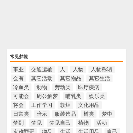
常见梦境
事业
交通运输
人
人物
人物称谓
会有
其它活动
其它物品
其它生活
冷血类
动物
劳动类
医疗疾病
可能会
周公解梦
哺乳类
娱乐类
将会
工作学习
敦煌
文化用品
日常类
暗示
服装饰品
树类
梦中
梦到
梦见
梦见自己
植物
活动
灾难罪恶
物品
生活
生活用品
自己