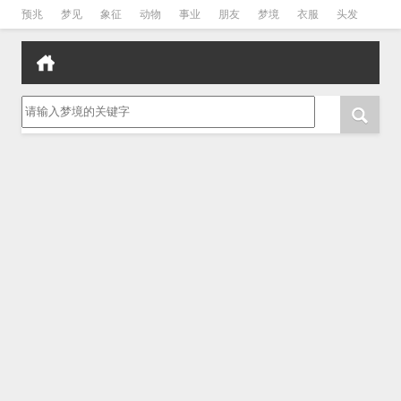
预兆
梦见
象征
动物
事业
朋友
梦境
衣服
头发
孕妇
孩子
吵架
房子
请输入梦境的关键字