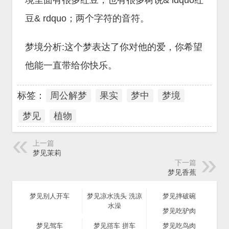
境里面有很多红豆，也有很多树说& ldquo红
豆& rdquo；两个字符的音符。
梦境分析:这个梦表达了你对他的爱，你希望
他能一直带给你快乐。
标签：
周公解梦
果实
梦中
梦境
梦见
植物
上一篇
梦见茉莉
下一篇
梦见香蕉
梦见别人开车
梦见凉水洗头 洗凉
梦见摔破碗
水澡
梦见吃驴肉
梦见驾车
梦见撘车 拼车
梦见吃鸟肉