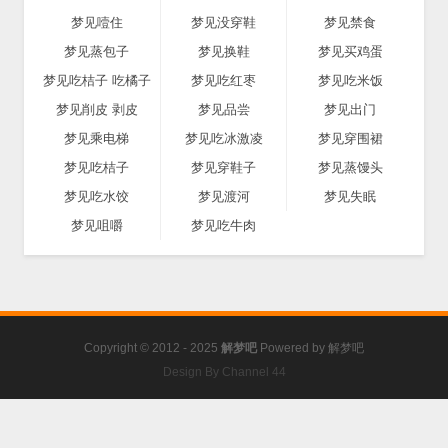
梦见噎住
梦见没穿鞋
梦见禁食
梦见蒸包子
梦见换鞋
梦见买鸡蛋
梦见吃桔子 吃橘子
梦见吃红枣
梦见吃米饭
梦见削皮 剥皮
梦见品尝
梦见出门
梦见乘电梯
梦见吃冰激凌
梦见穿围裙
梦见吃桔子
梦见穿鞋子
梦见蒸馒头
梦见吃水饺
梦见渡河
梦见失眠
梦见咀嚼
梦见吃牛肉
Copyright © 2012 - 2025
解梦吧
Powered by
解梦吧
Design By Channel 44