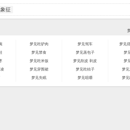
象征
碗
梦见吃驴肉
梦见驾车
梦见撘
鞋
梦见禁食
梦见蒸包子
梦
枣
梦见吃米饭
梦见削皮 剥皮
梦
激凌
梦见穿围裙
梦见吃桔子
梦见
河
梦见失眠
梦见咀嚼
梦见