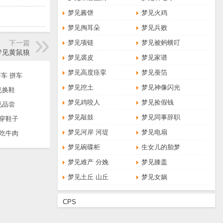
梦见酱饼
梦见火鸡
梦见掏耳朵
梦见兵败
下一篇
梦见项链
梦见被蚂蟥叮
梦见黄鼠狼
梦见裘皮
梦见家谱
梦见高度痉挛
梦见蚕箔
车 拼车
梦见挖土
梦见神像闪光
见换鞋
梦见鸡咬人
梦见捡假钱
见品尝
梦见敲鼓
梦见同事辞职
穿鞋子
梦见河岸 河堤
梦见电扇
吃牛肉
梦见碗碟柜
生女儿的胎梦
梦见难产 分娩
梦见膝盖
梦见土丘 山丘
梦见女娲
CPS