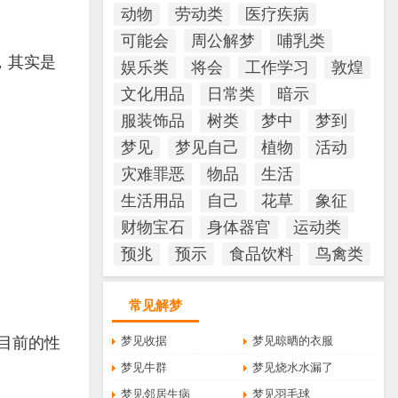
动物
劳动类
医疗疾病
可能会
周公解梦
哺乳类
，其实是
娱乐类
将会
工作学习
敦煌
文化用品
日常类
暗示
服装饰品
树类
梦中
梦到
梦见
梦见自己
植物
活动
灾难罪恶
物品
生活
生活用品
自己
花草
象征
财物宝石
身体器官
运动类
预兆
预示
食品饮料
鸟禽类
常见解梦
目前的性
梦见收据
梦见晾晒的衣服
梦见牛群
梦见烧水水漏了
梦见邻居生病
梦见羽毛球