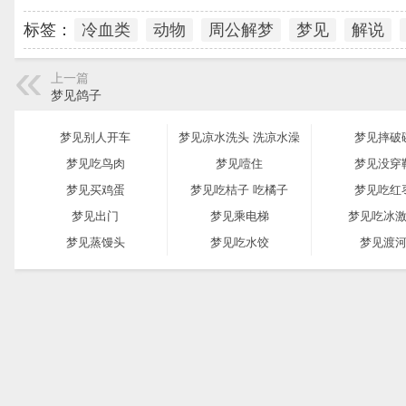
标签：
冷血类
动物
周公解梦
梦见
解说
上一篇
梦见鸽子
梦见别人开车
梦见凉水洗头 洗凉水澡
梦见摔破
梦见吃鸟肉
梦见噎住
梦见没穿
梦见买鸡蛋
梦见吃桔子 吃橘子
梦见吃红
梦见出门
梦见乘电梯
梦见吃冰
梦见蒸馒头
梦见吃水饺
梦见渡