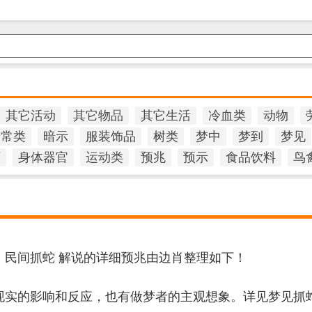
其它活动
其它物品
其它生活
冷血类
动物
日常类
暗示
服装饰品
树类
梦中
梦到
梦见
石
身体器官
运动类
预兆
预示
食品饮料
鸟
，民间抓蛇 解说的详细预兆由边肖整理如下！
现实的影响和反应，也有做梦者的主观想象。详见梦见抓