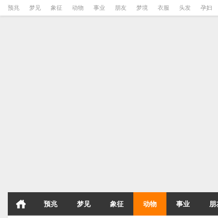
预兆
梦见
象征
动物
事业
朋友
梦境
衣服
头发
孕妇
预兆
梦见
象征
动物
事业
朋