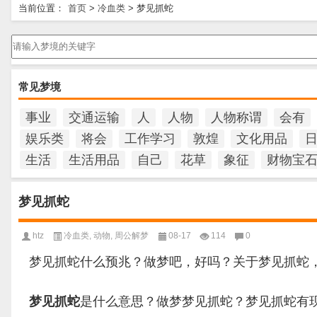
当前位置：
首页
>
冷血类
>
梦见抓蛇
请输入梦境的关键字
常见梦境
事业
交通运输
人
人物
人物称谓
会有
娱乐类
将会
工作学习
敦煌
文化用品
生活
生活用品
自己
花草
象征
财物宝
梦见抓蛇
htz
冷血类
,
动物
,
周公解梦
08-17
114
0
梦见抓蛇什么预兆？做梦吧，好吗？关于梦见抓蛇
梦见抓蛇
是什么意思？做梦梦见抓蛇？梦见抓蛇有