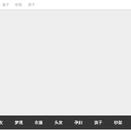
孩子
吵架
房子
友
梦境
衣服
头发
孕妇
孩子
吵架