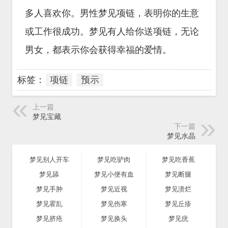
多人喜欢你。男性梦见项链，表明你的生意
或工作很成功。梦见有人给你送项链，无论
男女，都表示你会获得幸福的爱情。
标签：
项链
预示
上一篇
梦见宝藏
下一篇
梦见水晶
梦见别人开车
梦见吃驴肉
梦见吃香蕉
梦见舔
梦见小便有血
梦见断腿
梦见手肿
梦见近视
梦见溃烂
梦见霍乱
梦见伤寒
梦见丘疹
梦见挤疮
梦见换头
梦见疣