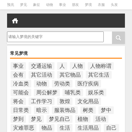
预兆
梦见
象征
动物
事业
朋友
梦境
衣服
头发
孕妇
孩子
吵架
房子
请输入梦境的关键字
常见梦境
事业
交通运输
人
人物
人物称谓
会有
其它活动
其它物品
其它生活
冷血类
动物
劳动类
医疗疾病
可能会
周公解梦
哺乳类
娱乐类
将会
工作学习
敦煌
文化用品
日常类
暗示
服装饰品
树类
梦中
梦到
梦见
梦见自己
植物
活动
灾难罪恶
物品
生活
生活用品
自己