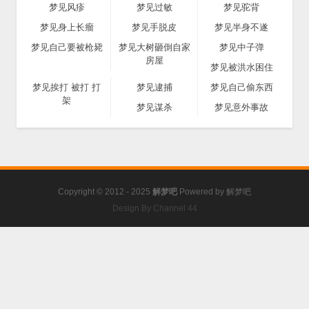
梦见风疹
梦见过敏
梦见驼背
梦见身上长瘤
梦见手脱皮
梦见半身不遂
梦见自己要被枪毙
梦见大树砸倒自家
梦见中子弹
房屋
梦见被洪水困住
梦见挨打 被打 打
梦见逮捕
梦见自己偷东西
架
梦见谋杀
梦见意外事故
Copyright © 2012 - 2025
解梦吧
Powered by
解梦吧
Design By Channel 44