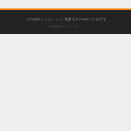
Copyright © 2012 - 2024
解梦吧
Powered by
解梦吧
Design By Channel 44