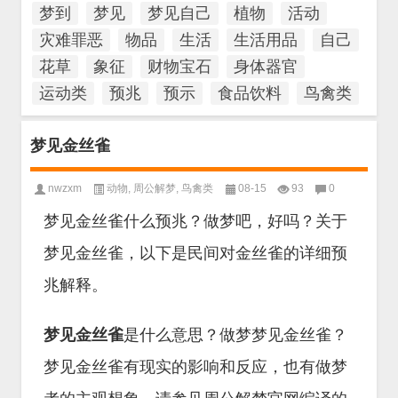
梦到
梦见
梦见自己
植物
活动
灾难罪恶
物品
生活
生活用品
自己
花草
象征
财物宝石
身体器官
运动类
预兆
预示
食品饮料
鸟禽类
梦见金丝雀
nwzxm
动物
,
周公解梦
,
鸟禽类
08-15
93
0
梦见金丝雀什么预兆？做梦吧，好吗？关于
梦见金丝雀，以下是民间对金丝雀的详细预
兆解释。
梦见金丝雀
是什么意思？做梦梦见金丝雀？
梦见金丝雀有现实的影响和反应，也有做梦