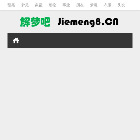
预兆
梦见
象征
动物
事业
朋友
梦境
衣服
头发
孕妇
孩子
吵架
房子