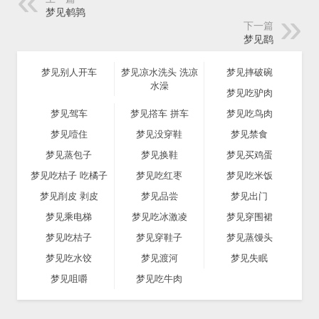
梦见鹌鹑
下一篇
梦见鹞
梦见别人开车
梦见凉水洗头 洗凉
梦见摔破碗
水澡
梦见吃驴肉
梦见驾车
梦见撘车 拼车
梦见吃鸟肉
梦见噎住
梦见没穿鞋
梦见禁食
梦见蒸包子
梦见换鞋
梦见买鸡蛋
梦见吃桔子 吃橘子
梦见吃红枣
梦见吃米饭
梦见削皮 剥皮
梦见品尝
梦见出门
梦见乘电梯
梦见吃冰激凌
梦见穿围裙
梦见吃桔子
梦见穿鞋子
梦见蒸馒头
梦见吃水饺
梦见渡河
梦见失眠
梦见咀嚼
梦见吃牛肉