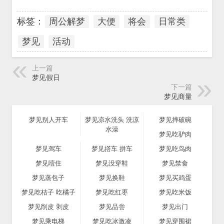
标签：
周公解梦
大便
将会
日常类
梦见
活动
上一篇
梦见假日
下一篇
梦见商量
梦见别人开车
梦见凉水洗头 洗凉
梦见摔破碗
水澡
梦见吃驴肉
梦见驾车
梦见撘车 拼车
梦见吃鸟肉
梦见噎住
梦见没穿鞋
梦见禁食
梦见蒸包子
梦见换鞋
梦见买鸡蛋
梦见吃桔子 吃橘子
梦见吃红枣
梦见吃米饭
梦见削皮 剥皮
梦见品尝
梦见出门
梦见乘电梯
梦见吃冰激凌
梦见穿围裙