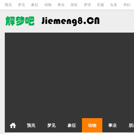
预兆
梦见
象征
动物
事业
朋友
梦境
衣服
头发
孕妇
预兆
梦见
象征
动物
事业
朋