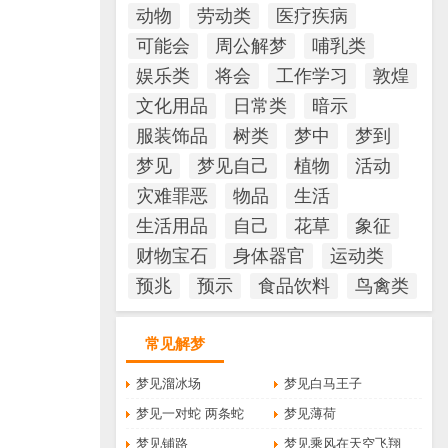
动物
劳动类
医疗疾病
可能会
周公解梦
哺乳类
娱乐类
将会
工作学习
敦煌
文化用品
日常类
暗示
服装饰品
树类
梦中
梦到
梦见
梦见自己
植物
活动
灾难罪恶
物品
生活
生活用品
自己
花草
象征
财物宝石
身体器官
运动类
预兆
预示
食品饮料
鸟禽类
常见解梦
梦见溜冰场
梦见白马王子
梦见一对蛇 两条蛇
梦见薄荷
梦见铺路
梦见乘风在天空飞翔