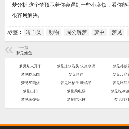
梦分析:这个梦预示着你会遇到一些小麻烦，看你
很容易解决。
标签：
冷血类
动物
周公解梦
梦中
梦见
上一篇
梦见鲍鱼
梦见别人开车
梦见凉水洗头 洗凉水澡
梦见摔破
梦见吃鸟肉
梦见噎住
梦见没穿
梦见买鸡蛋
梦见吃桔子 吃橘子
梦见吃红
梦见出门
梦见乘电梯
梦见吃冰
梦见蒸馒头
梦见吃水饺
梦见渡