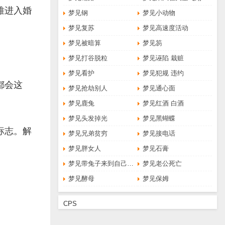
难进入婚
梦见钢
梦见小动物
梦见复苏
梦见高速度活动
梦见被暗算
梦见笏
梦见打谷脱粒
梦见诬陷 栽赃
梦见看护
梦见犯规 违约
都会这
梦见抢劫别人
梦见通心面
梦见鹿兔
梦见红酒 白酒
梦见头发掉光
梦见黑蝴蝶
标志。解
梦见兄弟贫穷
梦见接电话
梦见胖女人
梦见石膏
梦见带兔子来到自己身边
梦见老公死亡
梦见酵母
梦见保姆
CPS