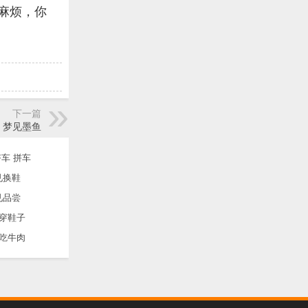
麻烦，你
下一篇
梦见墨鱼
车 拼车
见换鞋
见品尝
穿鞋子
吃牛肉