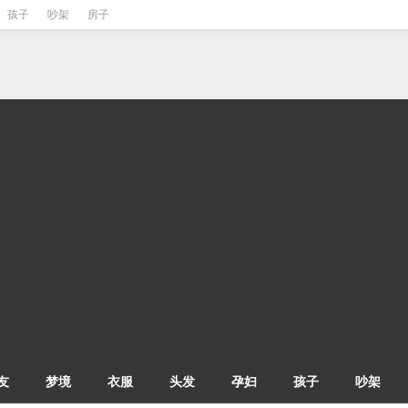
孩子
吵架
房子
友
梦境
衣服
头发
孕妇
孩子
吵架