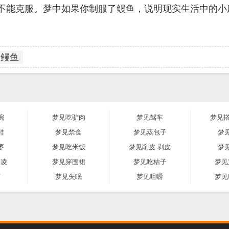
能不能克服。梦中如果你制服了鳗鱼，说明现实生活中的小
鳗鱼
碗
梦见吃驴肉
梦见驾车
梦见撘
鞋
梦见禁食
梦见蒸包子
梦
枣
梦见吃米饭
梦见削皮 剥皮
梦
激凌
梦见穿围裙
梦见吃桔子
梦见
河
梦见失眠
梦见咀嚼
梦见