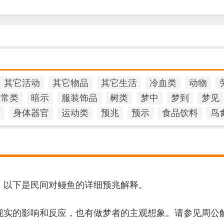
其它活动
其它物品
其它生活
冷血类
动物
日常类
暗示
服装饰品
树类
梦中
梦到
梦见
石
身体器官
运动类
预兆
预示
食品饮料
鸟
，以下是民间对鳗鱼的详细预兆解释。
现实的影响和反应，也有做梦者的主观想象。请参见周公