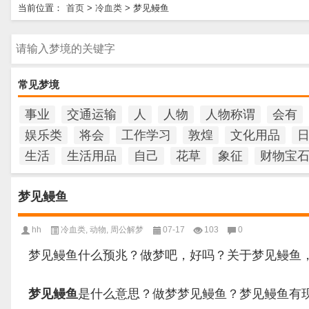
当前位置：
首页
>
冷血类
>
梦见鳗鱼
请输入梦境的关键字
常见梦境
事业
交通运输
人
人物
人物称谓
会有
娱乐类
将会
工作学习
敦煌
文化用品
生活
生活用品
自己
花草
象征
财物宝
梦见鳗鱼
hh
冷血类
,
动物
,
周公解梦
07-17
103
0
梦见鳗鱼什么预兆？做梦吧，好吗？关于梦见鳗鱼
梦见鳗鱼
是什么意思？做梦梦见鳗鱼？梦见鳗鱼有