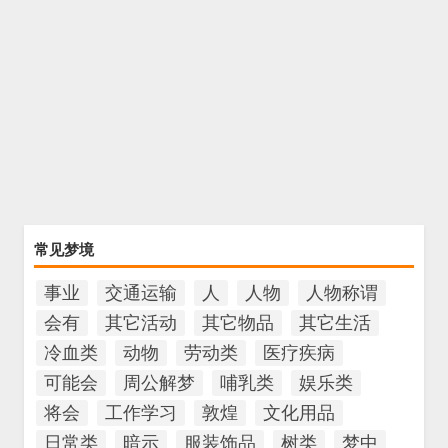
常见梦境
事业
交通运输
人
人物
人物称谓
会有
其它活动
其它物品
其它生活
冷血类
动物
劳动类
医疗疾病
可能会
周公解梦
哺乳类
娱乐类
将会
工作学习
敦煌
文化用品
日常类
暗示
服装饰品
树类
梦中