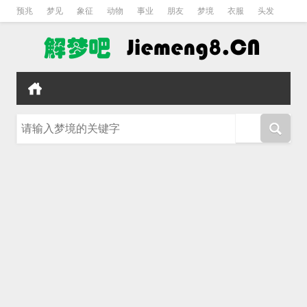
预兆
梦见
象征
动物
事业
朋友
梦境
衣服
头发
孕妇
孩子
吵架
房子
请输入梦境的关键字