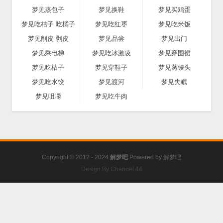
梦见蒸包子
梦见换鞋
梦见买鸡蛋
梦见吃桔子 吃橘子
梦见吃红枣
梦见吃米饭
梦见削皮 剥皮
梦见品尝
梦见出门
梦见乘电梯
梦见吃冰激凌
梦见穿围裙
梦见吃桔子
梦见穿鞋子
梦见蒸馒头
梦见吃水饺
梦见渡河
梦见失眠
梦见咀嚼
梦见吃牛肉
Copyright © 2012 - 2024
解梦吧
Powered by
解梦吧
Design By Channel 44