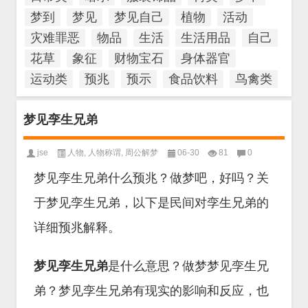
梦到
梦见
梦见自己
植物
活动
灾难罪恶
物品
生活
生活用品
自己
花草
象征
财物宝石
身体器官
运动类
预兆
预示
食品饮料
鸟禽类
梦见孪生兄弟
jse
人物
,
人物称谓
,
周公解梦
06-30
81
0
梦见孪生兄弟什么预兆？做梦吧，好吗？关
于梦见孪生兄弟，以下是民间对孪生兄弟的
详细预兆解释。
梦见孪生兄弟
是什么意思？做梦梦见孪生兄
弟？梦见孪生兄弟有现实的影响和反应，也