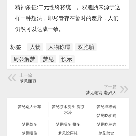
精神象征:二元性终将统一。双胞胎来源于这
样一种想法，即尽管存在暂时的差异，人们
仍然可以达成一致。
标签：
人物
人物称谓
双胞胎
周公解梦
梦见
预示
上一篇
梦见面容
下一篇
梦见老翁 老妇人
梦见别人开车
梦见凉水洗头 洗凉
梦见摔破碗
水澡
梦见吃驴肉
梦见驾车
梦见撘车 拼车
梦见吃鸟肉
梦见噎住
梦见没穿鞋
梦见禁食