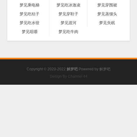
梦见乘电梯
梦见吃冰激凌
梦见穿围裙
梦见吃桔子
梦见穿鞋子
梦见蒸馒头
梦见吃水饺
梦见渡河
梦见失眠
梦见咀嚼
梦见吃牛肉
Copyright © 2020-2022
解梦吧
Powered by
解梦吧
Design By Channel 44