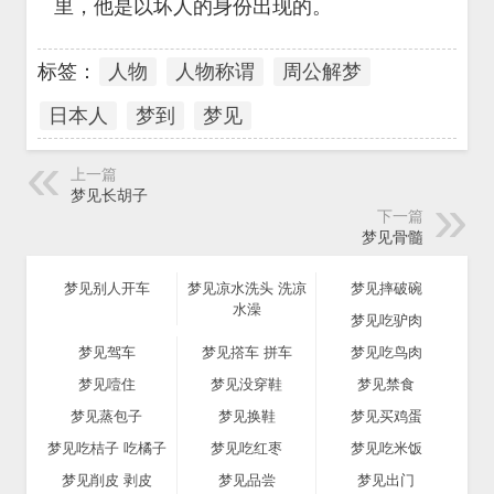
里，他是以坏人的身份出现的。
标签：
人物
人物称谓
周公解梦
日本人
梦到
梦见
上一篇
梦见长胡子
下一篇
梦见骨髓
梦见别人开车
梦见凉水洗头 洗凉
梦见摔破碗
水澡
梦见吃驴肉
梦见驾车
梦见撘车 拼车
梦见吃鸟肉
梦见噎住
梦见没穿鞋
梦见禁食
梦见蒸包子
梦见换鞋
梦见买鸡蛋
梦见吃桔子 吃橘子
梦见吃红枣
梦见吃米饭
梦见削皮 剥皮
梦见品尝
梦见出门