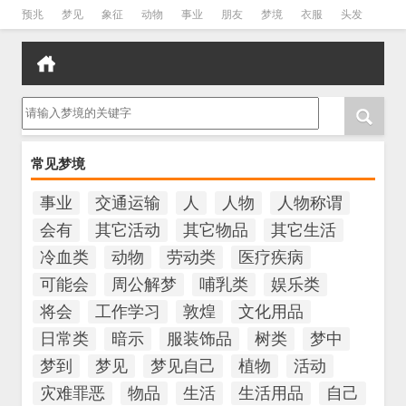
预兆
梦见
象征
动物
事业
朋友
梦境
衣服
头发
孕妇
孩子
吵架
房子
请输入梦境的关键字
常见梦境
事业
交通运输
人
人物
人物称谓
会有
其它活动
其它物品
其它生活
冷血类
动物
劳动类
医疗疾病
可能会
周公解梦
哺乳类
娱乐类
将会
工作学习
敦煌
文化用品
日常类
暗示
服装饰品
树类
梦中
梦到
梦见
梦见自己
植物
活动
灾难罪恶
物品
生活
生活用品
自己