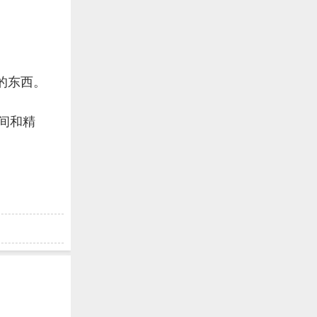
》
的东西。
间和精