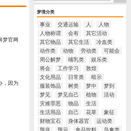
梦境分类
事业
交通运输
人
人物
人物称谓
会有
其它活动
解梦官网
其它物品
其它生活
冷血类
动作类
动物
劳动类
可能会
周公解梦
哺乳类
娱乐类
将会
工作学习
敦煌
文化用品
日常类
暗示
办，因为
服装饰品
树类
梦中
梦到
梦见
梦见自己
植物
活动
灾难罪恶
物品
生活
生活用品
自己
花草
象征
财物宝石
身体器官
运动类
预兆
预示
食品饮料
鸟禽类