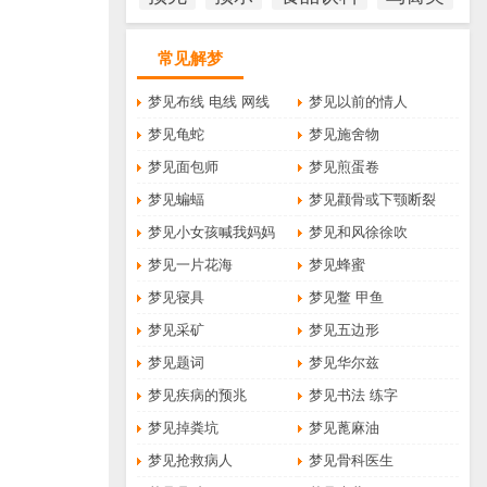
常见解梦
梦见布线 电线 网线
梦见以前的情人
梦见龟蛇
梦见施舍物
梦见面包师
梦见煎蛋卷
梦见蝙蝠
梦见颧骨或下颚断裂
梦见小女孩喊我妈妈
梦见和风徐徐吹
梦见一片花海
梦见蜂蜜
梦见寝具
梦见鳖 甲鱼
梦见采矿
梦见五边形
梦见题词
梦见华尔兹
梦见疾病的预兆
梦见书法 练字
梦见掉粪坑
梦见蓖麻油
梦见抢救病人
梦见骨科医生