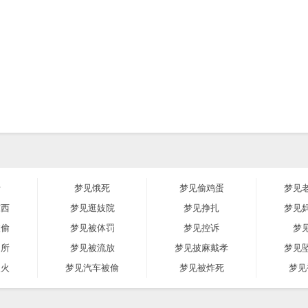
赌
梦见饿死
梦见偷鸡蛋
梦见
东西
梦见逛妓院
梦见挣扎
梦见
被偷
梦见被体罚
梦见控诉
梦
厕所
梦见被流放
梦见披麻戴孝
梦见
失火
梦见汽车被偷
梦见被炸死
梦见