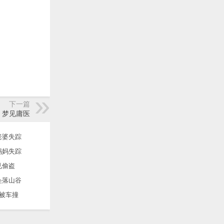
下一篇
梦见庸医
老婆失踪
妈妈失踪
见偷盗
坠落山谷
被车撞