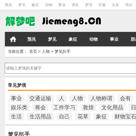
预兆
梦见
象征
动物
事业
朋友
梦境
衣服
头发
孕妇
预兆
梦见
象征
动物
事业
朋
当前位置：
首页
>
人物
>
梦见扒手
请输入梦境的关键字
常见梦境
事业
交通运输
人
人物
人物称谓
会有
娱乐类
将会
工作学习
敦煌
文化用品
生活
生活用品
自己
花草
象征
财物宝
梦见扒手