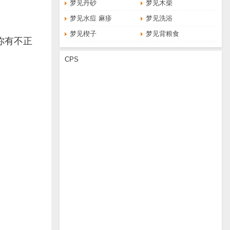
梦见丹砂
梦见木柴
梦见水痘 麻疹
梦见洗浴
梦见楔子
梦见背粮食
你有不正
CPS