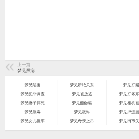
上一篇
梦见黑痣
梦见陷害
梦见断绝关系
梦见打
梦见犯罪调查
梦见被放逐
梦见打坏
梦见妻子摔死
梦见船触礁
梦见相机
梦见服毒
梦见敲诈
梦见掉进
梦见女儿撞车
梦见母亲上吊
梦见街市