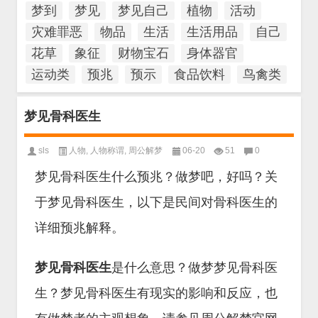
梦到
梦见
梦见自己
植物
活动
灾难罪恶
物品
生活
生活用品
自己
花草
象征
财物宝石
身体器官
运动类
预兆
预示
食品饮料
鸟禽类
梦见骨科医生
sls
人物
,
人物称谓
,
周公解梦
06-20
51
0
梦见骨科医生什么预兆？做梦吧，好吗？关
于梦见骨科医生，以下是民间对骨科医生的
详细预兆解释。
梦见骨科医生
是什么意思？做梦梦见骨科医
生？梦见骨科医生有现实的影响和反应，也