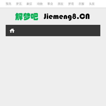
预兆
梦见
象征
动物
事业
朋友
梦境
衣服
头发
孕妇
孩子
吵架
房子