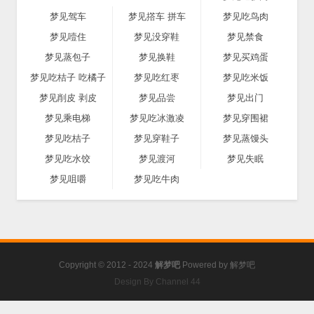
梦见驾车
梦见撘车 拼车
梦见吃鸟肉
梦见噎住
梦见没穿鞋
梦见禁食
梦见蒸包子
梦见换鞋
梦见买鸡蛋
梦见吃桔子 吃橘子
梦见吃红枣
梦见吃米饭
梦见削皮 剥皮
梦见品尝
梦见出门
梦见乘电梯
梦见吃冰激凌
梦见穿围裙
梦见吃桔子
梦见穿鞋子
梦见蒸馒头
梦见吃水饺
梦见渡河
梦见失眠
梦见咀嚼
梦见吃牛肉
Copyright © 2012 - 2024
解梦吧
Powered by
解梦吧
Design By Channel 44