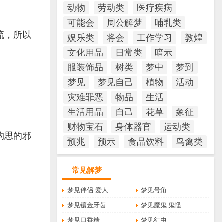
动物
劳动类
医疗疾病
可能会
周公解梦
哺乳类
流，所以
娱乐类
将会
工作学习
敦煌
文化用品
日常类
暗示
服装饰品
树类
梦中
梦到
梦见
梦见自己
植物
活动
灾难罪恶
物品
生活
生活用品
自己
花草
象征
财物宝石
身体器官
运动类
构思的邪
预兆
预示
食品饮料
鸟禽类
常见解梦
梦见伴侣 爱人
梦见号角
梦见镶金牙齿
梦见魔鬼 鬼怪
梦见口香糖
梦见红虫