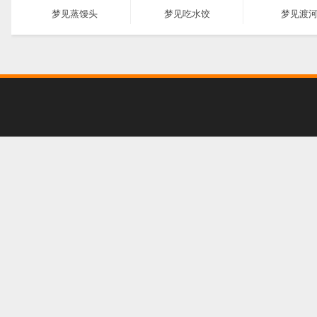
梦见蒸馒头
梦见吃水饺
梦见渡