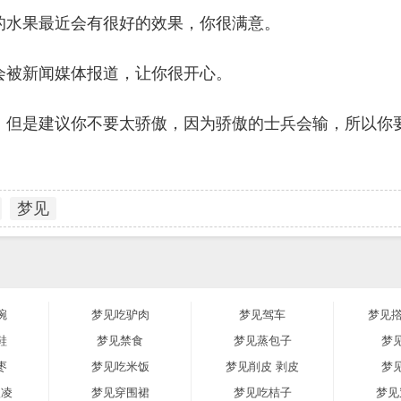
的水果最近会有很好的效果，你很满意。
会被新闻媒体报道，让你很开心。
。但是建议你不要太骄傲，因为骄傲的士兵会输，所以你
梦见
碗
梦见吃驴肉
梦见驾车
梦见撘
鞋
梦见禁食
梦见蒸包子
梦
枣
梦见吃米饭
梦见削皮 剥皮
梦
激凌
梦见穿围裙
梦见吃桔子
梦见