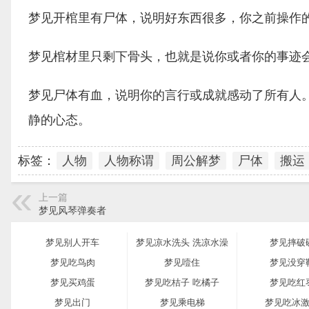
梦见开棺里有尸体，说明好东西很多，你之前操作
梦见棺材里只剩下骨头，也就是说你或者你的事迹
梦见尸体有血，说明你的言行或成就感动了所有人
静的心态。
标签：
人物
人物称谓
周公解梦
尸体
搬运
上一篇
梦见风琴弹奏者
梦见别人开车
梦见凉水洗头 洗凉水澡
梦见摔破
梦见吃鸟肉
梦见噎住
梦见没穿
梦见买鸡蛋
梦见吃桔子 吃橘子
梦见吃红
梦见出门
梦见乘电梯
梦见吃冰