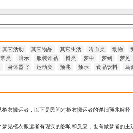
其它活动
其它物品
其它生活
冷血类
动物
日常类
暗示
服装饰品
树类
梦中
梦到
梦见
石
身体器官
运动类
预兆
预示
食品饮料
鸟
见柩衣搬运者，以下是民间对柩衣搬运者的详细预兆解释
？梦见柩衣搬运者有现实的影响和反应，也有做梦者的主