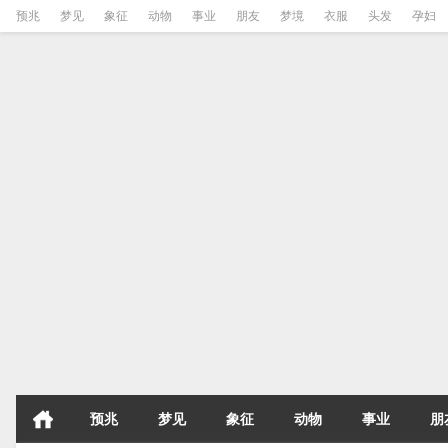
预兆
梦见
象征
动物
事业
朋友
梦境
衣服
头发
孕妇
预兆
梦见
象征
动物
事业
朋