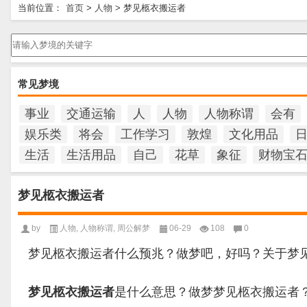
当前位置：
首页
>
人物
>
梦见柩衣搬运者
请输入梦境的关键字
常见梦境
事业
交通运输
人
人物
人物称谓
会有
娱乐类
将会
工作学习
敦煌
文化用品
生活
生活用品
自己
花草
象征
财物宝
梦见柩衣搬运者
by
人物
,
人物称谓
,
周公解梦
06-29
108
0
梦见柩衣搬运者什么预兆？做梦吧，好吗？关于梦
梦见柩衣搬运者
是什么意思？做梦梦见柩衣搬运者