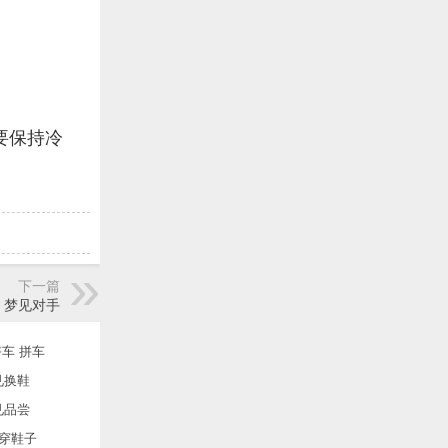
要保持冷
下一篇
梦见对手
车 拼车
见换鞋
见品尝
穿鞋子