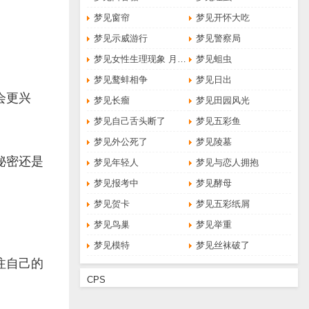
梦见窗帘
梦见开怀大吃
梦见示威游行
梦见警察局
梦见女性生理现象 月经 例假
梦见蛆虫
梦见鹜蚌相争
梦见日出
会更兴
梦见长瘤
梦见田园风光
梦见自己舌头断了
梦见五彩鱼
梦见外公死了
梦见陵墓
秘密还是
梦见年轻人
梦见与恋人拥抱
梦见报考中
梦见酵母
梦见贺卡
梦见五彩纸屑
梦见鸟巢
梦见举重
梦见模特
梦见丝袜破了
注自己的
CPS