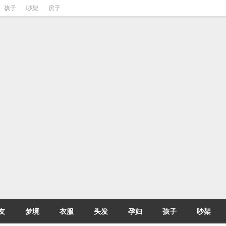
孩子
吵架
房子
友
梦境
衣服
头发
孕妇
孩子
吵架