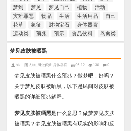
梦到
梦见
梦见自己
植物
活动
灾难罪恶
物品
生活
生活用品
自己
花草
象征
财物宝石
身体器官
运动类
预兆
预示
食品饮料
鸟禽类
梦见皮肤被晒黑
htz
人物
,
周公解梦
,
身体器官
06-12
130
0
梦见皮肤被晒黑什么预兆？做梦吧，好吗？
关于梦见皮肤被晒黑，以下是民间对皮肤被
晒黑的详细预兆解释。
梦见皮肤被晒黑
是什么意思？做梦梦见皮肤
被晒黑？梦见皮肤被晒黑有现实的影响和反