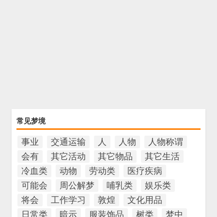
常见梦境
事业
交通运输
人
人物
人物称谓
会有
其它活动
其它物品
其它生活
冷血类
动物
劳动类
医疗疾病
可能会
周公解梦
哺乳类
娱乐类
将会
工作学习
敦煌
文化用品
日常类
暗示
服装饰品
树类
梦中