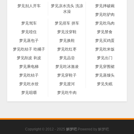
梦见别人开车
梦见凉水洗头 洗凉
梦见摔破碗
水澡
梦见吃驴肉
梦见驾车
梦见撘车 拼车
梦见吃鸟肉
梦见噎住
梦见没穿鞋
梦见禁食
梦见蒸包子
梦见换鞋
梦见买鸡蛋
梦见吃桔子 吃橘子
梦见吃红枣
梦见吃米饭
梦见削皮 剥皮
梦见品尝
梦见出门
梦见乘电梯
梦见吃冰激凌
梦见穿围裙
梦见吃桔子
梦见穿鞋子
梦见蒸馒头
梦见吃水饺
梦见渡河
梦见失眠
梦见咀嚼
梦见吃牛肉
Copyright © 2012 - 2025
解梦吧
Powered by
解梦吧