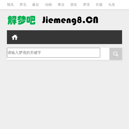
预兆
梦见
象征
动物
事业
朋友
梦境
衣服
头发
孕妇
孩子
吵架
房子
请输入梦境的关键字