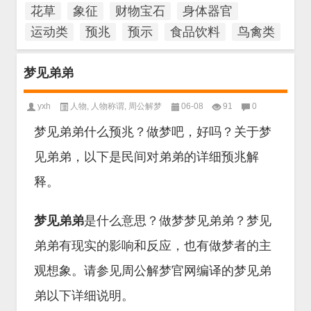
花草
象征
财物宝石
身体器官
运动类
预兆
预示
食品饮料
鸟禽类
梦见弟弟
yxh
人物
,
人物称谓
,
周公解梦
06-08
91
0
梦见弟弟什么预兆？做梦吧，好吗？关于梦
见弟弟，以下是民间对弟弟的详细预兆解
释。
梦见弟弟
是什么意思？做梦梦见弟弟？梦见
弟弟有现实的影响和反应，也有做梦者的主
观想象。请参见周公解梦官网编译的梦见弟
弟以下详细说明。