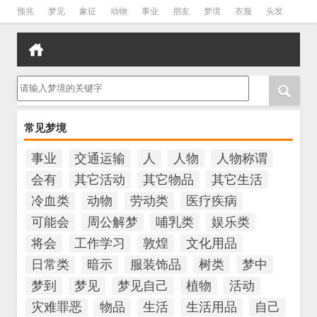
预兆
梦见
象征
动物
事业
朋友
梦境
衣服
头发
孕妇
孩子
吵架
房子
请输入梦境的关键字
常见梦境
事业
交通运输
人
人物
人物称谓
会有
其它活动
其它物品
其它生活
冷血类
动物
劳动类
医疗疾病
可能会
周公解梦
哺乳类
娱乐类
将会
工作学习
敦煌
文化用品
日常类
暗示
服装饰品
树类
梦中
梦到
梦见
梦见自己
植物
活动
灾难罪恶
物品
生活
生活用品
自己