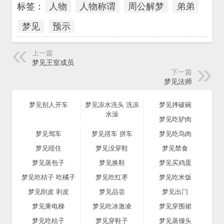
标签：
人物
人物称谓
周公解梦
弟弟
梦见
预示
上一篇
梦见王室成员
下一篇
梦见法师
梦见别人开车
梦见凉水洗头 洗凉
梦见摔破碗
水澡
梦见吃驴肉
梦见驾车
梦见撘车 拼车
梦见吃鸟肉
梦见噎住
梦见没穿鞋
梦见禁食
梦见蒸包子
梦见换鞋
梦见买鸡蛋
梦见吃桔子 吃橘子
梦见吃红枣
梦见吃米饭
梦见削皮 剥皮
梦见品尝
梦见出门
梦见乘电梯
梦见吃冰激凌
梦见穿围裙
梦见吃桔子
梦见穿鞋子
梦见蒸馒头