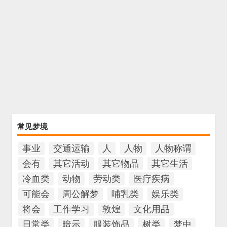
常见梦境
事业
交通运输
人
人物
人物称谓
会有
其它活动
其它物品
其它生活
冷血类
动物
劳动类
医疗疾病
可能会
周公解梦
哺乳类
娱乐类
将会
工作学习
敦煌
文化用品
日常类
暗示
服装饰品
树类
梦中