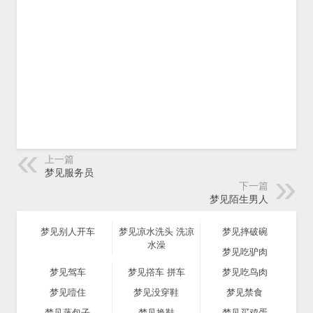
上一篇
梦见服务员
下一篇
梦见陌生男人
梦见别人开车
梦见凉水洗头 洗凉
梦见摔破碗
水澡
梦见吃驴肉
梦见驾车
梦见撘车 拼车
梦见吃鸟肉
梦见噎住
梦见没穿鞋
梦见禁食
梦见蒸包子
梦见换鞋
梦见买鸡蛋