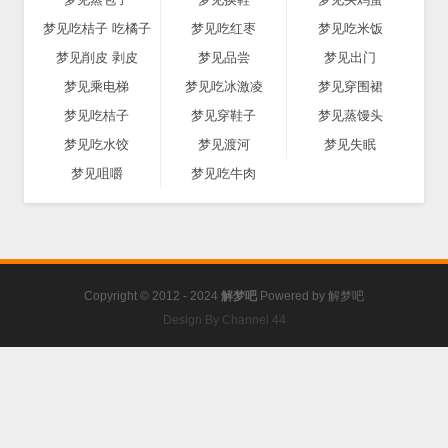
梦见吃桔子 吃橘子
梦见吃红枣
梦见吃米饭
梦见削皮 剥皮
梦见品尝
梦见出门
梦见乘电梯
梦见吃冰激凌
梦见穿围裙
梦见吃桔子
梦见穿鞋子
梦见蒸馒头
梦见吃水饺
梦见渡河
梦见失眠
梦见咀嚼
梦见吃牛肉
Copyright © 2012 - 2024
解梦吧
Powered by
解梦吧
Design By Channel 44