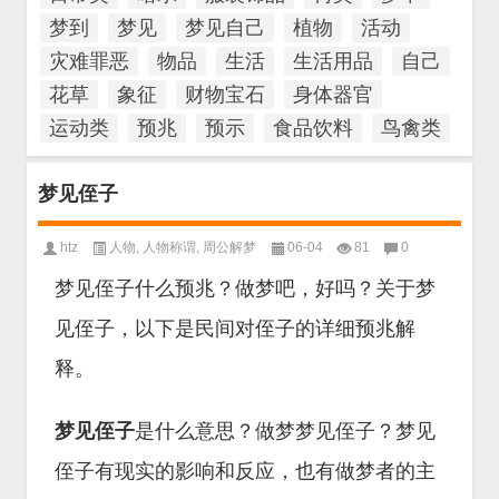
梦到
梦见
梦见自己
植物
活动
灾难罪恶
物品
生活
生活用品
自己
花草
象征
财物宝石
身体器官
运动类
预兆
预示
食品饮料
鸟禽类
梦见侄子
htz
人物
,
人物称谓
,
周公解梦
06-04
81
0
梦见侄子什么预兆？做梦吧，好吗？关于梦
见侄子，以下是民间对侄子的详细预兆解
释。
梦见侄子
是什么意思？做梦梦见侄子？梦见
侄子有现实的影响和反应，也有做梦者的主