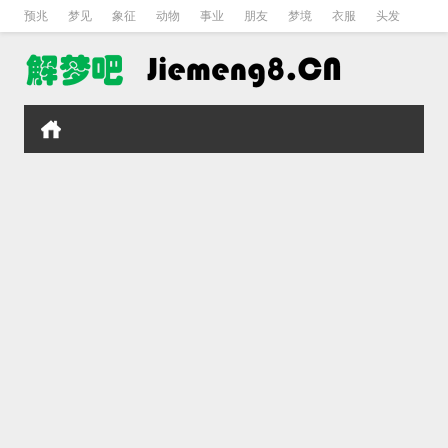
预兆
梦见
象征
动物
事业
朋友
梦境
衣服
头发
孕妇
孩子
吵架
房子