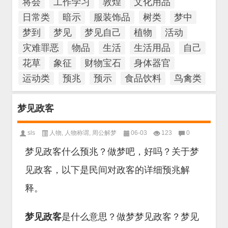
将会
工作学习
敦煌
文化用品
日常类
暗示
服装饰品
树类
梦中
梦到
梦见
梦见自己
植物
活动
灾难罪恶
物品
生活
生活用品
自己
花草
象征
财物宝石
身体器官
运动类
预兆
预示
食品饮料
鸟禽类
梦见政客
sls
人物
,
人物称谓
,
周公解梦
06-03
123
0
梦见政客什么预兆？做梦吧，好吗？关于梦
见政客，以下是民间对政客的详细预兆解
释。
梦见政客
是什么意思？做梦梦见政客？梦见