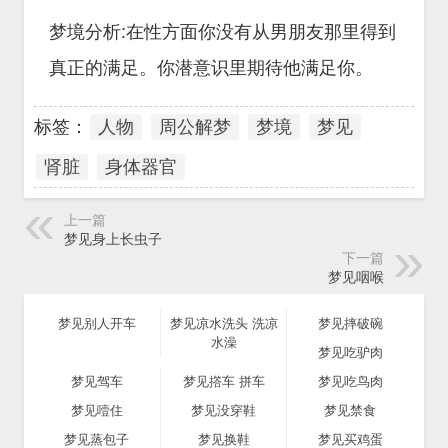
梦境分析:在性方面你没有从男朋友那里得到
真正的满足。你潜意识里期待他满足你。
标签：
人物
周公解梦
梦境
梦见
肾脏
身体器官
上一篇
梦见身上长虫子
下一篇
梦见咽喉
梦见别人开车
梦见凉水洗头 洗凉
梦见摔破碗
水澡
梦见吃驴肉
梦见驾车
梦见撘车 拼车
梦见吃鸟肉
梦见噎住
梦见没穿鞋
梦见禁食
梦见蒸包子
梦见换鞋
梦见买鸡蛋