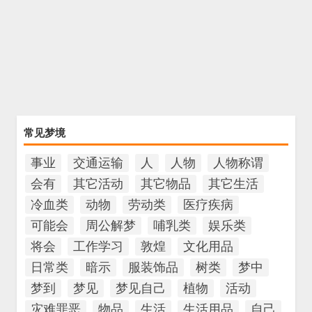
常见梦境
事业
交通运输
人
人物
人物称谓
会有
其它活动
其它物品
其它生活
冷血类
动物
劳动类
医疗疾病
可能会
周公解梦
哺乳类
娱乐类
将会
工作学习
敦煌
文化用品
日常类
暗示
服装饰品
树类
梦中
梦到
梦见
梦见自己
植物
活动
灾难罪恶
物品
生活
生活用品
自己