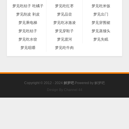
梦见吃桔子 吃橘子
梦见吃红枣
梦见吃米饭
梦见削皮 剥皮
梦见品尝
梦见出门
梦见乘电梯
梦见吃冰激凌
梦见穿围裙
梦见吃桔子
梦见穿鞋子
梦见蒸馒头
梦见吃水饺
梦见渡河
梦见失眠
梦见咀嚼
梦见吃牛肉
Copyright © 2012 - 2024
解梦吧
Powered by
解梦吧
Design By Channel 44