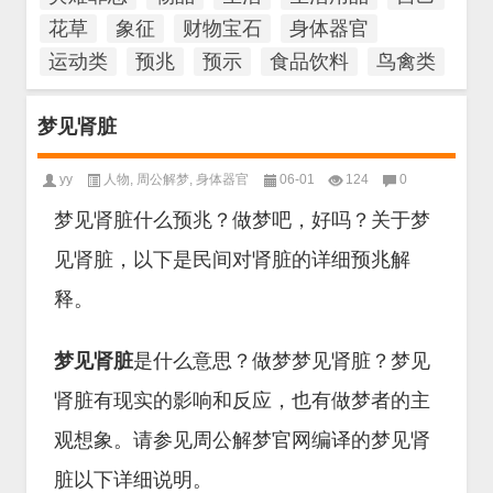
花草
象征
财物宝石
身体器官
运动类
预兆
预示
食品饮料
鸟禽类
梦见肾脏
yy
人物
,
周公解梦
,
身体器官
06-01
124
0
梦见肾脏什么预兆？做梦吧，好吗？关于梦
见肾脏，以下是民间对肾脏的详细预兆解
释。
梦见肾脏
是什么意思？做梦梦见肾脏？梦见
肾脏有现实的影响和反应，也有做梦者的主
观想象。请参见周公解梦官网编译的梦见肾
脏以下详细说明。