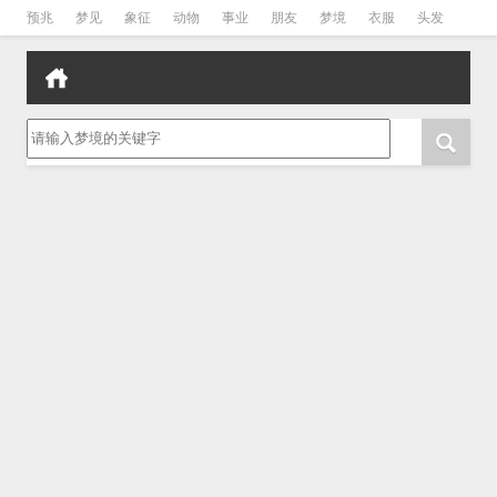
预兆
梦见
象征
动物
事业
朋友
梦境
衣服
头发
孕妇
孩子
吵架
房子
请输入梦境的关键字