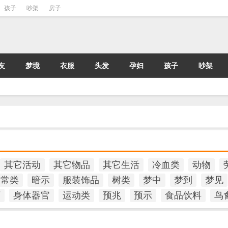
孩子
吵架
房子
友
梦境
衣服
头发
孕妇
孩子
吵架
其它活动
其它物品
其它生活
冷血类
动物
日常类
暗示
服装饰品
树类
梦中
梦到
梦见
石
身体器官
运动类
预兆
预示
食品饮料
鸟