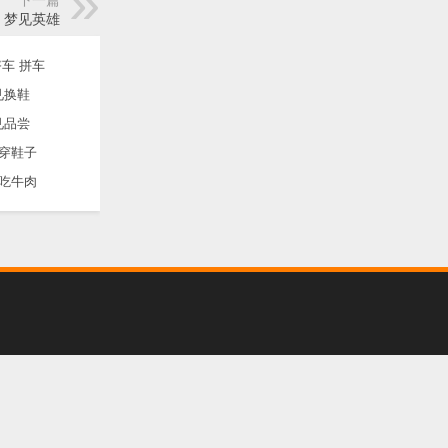
下一篇
梦见英雄
车 拼车
见换鞋
见品尝
穿鞋子
吃牛肉