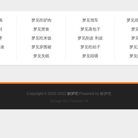
碗
梦见吃驴肉
梦见驾车
梦见撘
鞋
梦见禁食
梦见蒸包子
梦
枣
梦见吃米饭
梦见削皮 剥皮
梦
激凌
梦见穿围裙
梦见吃桔子
梦见
河
梦见失眠
梦见咀嚼
梦见
Copyright © 2020-2022
解梦吧
Powered by
解梦吧
Design By Channel 44