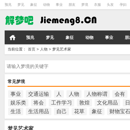
预兆
梦见
象征
动物
事业
朋友
梦境
衣服
头发
孕妇
预兆
梦见
象征
动物
事业
朋
当前位置：
首页
>
人物
>
梦见艺术家
请输入梦境的关键字
常见梦境
事业
交通运输
人
人物
人物称谓
会有
娱乐类
将会
工作学习
敦煌
文化用品
生活
生活用品
自己
花草
象征
财物宝
梦见艺术家