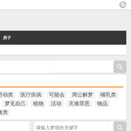
房子
劳动类
医疗疾病
可能会
周公解梦
哺乳类
梦见自己
植物
活动
灾难罪恶
物品
禽类
请输入梦境的关键字