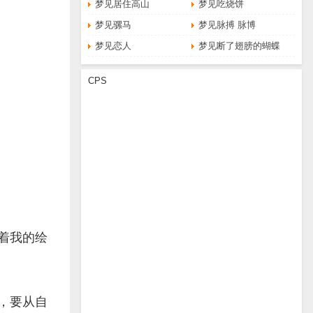
梦见居住高山
梦见吃烧饼
梦见骡马
梦见脉搏 脉博
梦见恋人
梦见断了翅膀的蝴蝶
CPS
着我的绘
，要从自