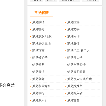
常见解梦
梦见眼睛
梦见搓澡
梦见螺钉
梦见文字
梦见演戏 唱戏
梦见闲聊
梦见房倒屋塌
梦见逃债
梦见宣言
梦见门卫 看门人
梦见长胡子
梦见考大学
梦见驾照
梦见自己偷情
梦见魔法
梦见摘龙眼果
梦见衰老
梦见别人送钱给我
能会突然
梦见家里漏水
梦见娃娃鱼
梦见银行
梦见闯入者
梦见亲人们
梦见赏金