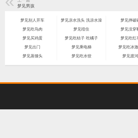
上一篇
梦见男孩
梦见别人开车
梦见凉水洗头 洗凉水澡
梦见摔破
梦见吃鸟肉
梦见噎住
梦见没穿
梦见买鸡蛋
梦见吃桔子 吃橘子
梦见吃红
梦见出门
梦见乘电梯
梦见吃冰
梦见蒸馒头
梦见吃水饺
梦见渡